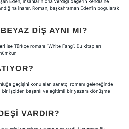
aşan Eden, insanların ona verdiği değerin kendisine
ayandığına inanır. Roman, başkahraman Eden’in boğularak
BEYAZ DIŞ AYNI MI?
ğeri ise Türkçe romanı “White Fang”. Bu kitapları
 mümkün.
ATIYOR?
unluğa geçişini konu alan sanatçı romanı geleneğinde
 bir işçiden başarılı ve eğitimli bir yazara dönüşme
DEŞI VARDIR?