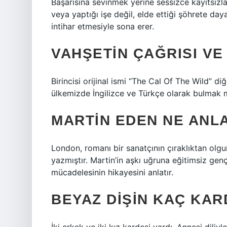
Başarısına sevinmek yerine sessizce kayıtsızl
veya yaptığı işe değil, elde ettiği şöhrete d
intihar etmesiyle sona erer.
VAHŞETIN ÇAĞRISI VE 
Birincisi orijinal ismi “The Cal Of The Wild” di
ülkemizde İngilizce ve Türkçe olarak bulmak
MARTIN EDEN NE ANL
London, romanı bir sanatçının çıraklıktan olg
yazmıştır. Martin’in aşkı uğruna eğitimsiz genç
mücadelesinin hikayesini anlatır.
BEYAZ DIŞIN KAÇ KAR