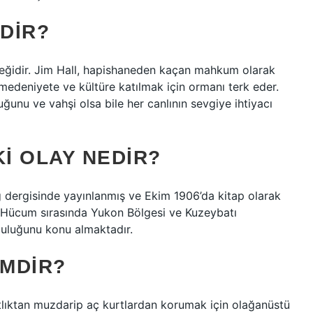
MDIR?
eğidir. Jim Hall, hapishaneden kaçan mahkum olarak
 medeniyete ve kültüre katılmak için ormanı terk eder.
ğunu ve vahşi olsa bile her canlının sevgiye ihtiyacı
KI OLAY NEDIR?
g dergisinde yayınlanmış ve Ekim 1906’da kitap olarak
na Hücum sırasında Yukon Bölgesi ve Kuzeybatı
lculuğunu konu almaktadır.
IMDIR?
kıtlıktan muzdarip aç kurtlardan korumak için olağanüstü