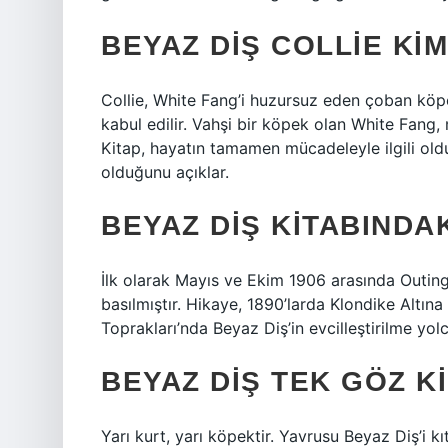
BEYAZ DIŞ COLLIE KI
Collie, White Fang’i huzursuz eden çoban köp
kabul edilir. Vahşi bir köpek olan White Fang,
Kitap, hayatın tamamen mücadeleyle ilgili oldu
olduğunu açıklar.
BEYAZ DIŞ KITABINDA
İlk olarak Mayıs ve Ekim 1906 arasında Outin
basılmıştır. Hikaye, 1890’larda Klondike Altı
Toprakları’nda Beyaz Diş’in evcilleştirilme yo
BEYAZ DIŞ TEK GÖZ K
Yarı kurt, yarı köpektir. Yavrusu Beyaz Diş’i 