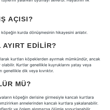
le tüylerini yalarken uyumayı severdi. Hayatının ilk
Ş AÇISI?
ir köpeğin kurda dönüşmesinin hikayesini anlatır.
 AYIRT EDILIR?
 olarak kurtları köpeklerden ayırmak mümkündür, ancak
labilir. Kurtlar genellikle kuyruklarını yatay veya
 genellikle dik veya kıvrıktır.
LÜR MÜ?
rvaların köpeğin derisine girmesiyle kancalı kurtlara
mzirirken annelerinden kancalı kurtlara yakalanabilir.
flerdir ve önlem alınmazsa ölümle sonuçlanabilir.