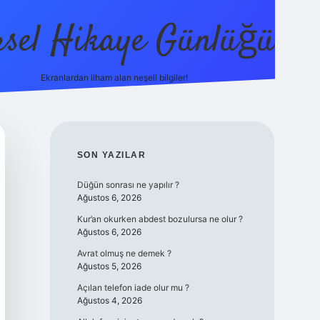
sel Hikaye Günlüğü
Ekranlardan ilham alan neşeli bilgiler!
vdcasino giriş
SIDEBAR
SON YAZILAR
Düğün sonrası ne yapılır ?
Ağustos 6, 2026
Kur’an okurken abdest bozulursa ne olur ?
Ağustos 6, 2026
Avrat olmuş ne demek ?
Ağustos 5, 2026
Açılan telefon iade olur mu ?
Ağustos 4, 2026