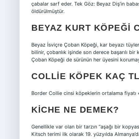
çabalar sarf eder. Tek Göz: Beyaz Diş’in baba
öldürülmüştür.
BEYAZ KURT KÖPEĞI C
Beyaz İsviçre Çoban Köpeği, kar beyazı tüyle
bilinir, çobanlık işinde son derece başarılı bi
Çoban Köpeği de sürünün her üyesini korumayı
COLLIE KÖPEK KAÇ T
Border Collie cinsi köpeklerin ortalama fiyatı 
KICHE NE DEMEK?
Genellikle var olan bir tarzın “aşağı bir kopyası
Kitsch terimi ilk olarak 19. yüzyılda Almanya’