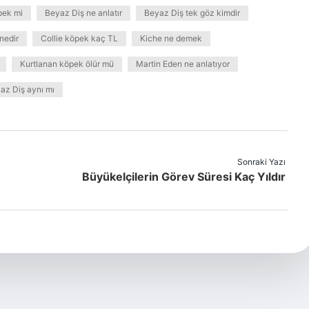
pek mi
Beyaz Diş ne anlatır
Beyaz Diş tek göz kimdir
nedir
Collie köpek kaç TL
Kiche ne demek
Kurtlanan köpek ölür mü
Martin Eden ne anlatıyor
yaz Diş aynı mı
Sonraki Yazı
Büyükelçilerin Görev Süresi Kaç Yıldır