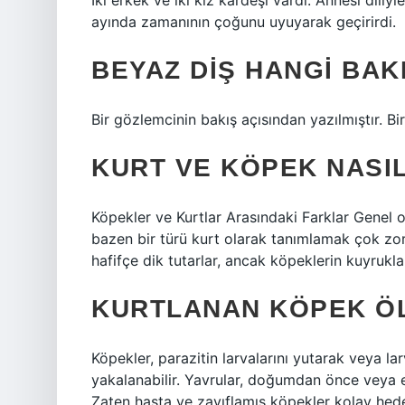
İki erkek ve iki kız kardeşi vardı. Annesi diliy
ayında zamanının çoğunu uyuyarak geçirirdi.
BEYAZ DIŞ HANGI BAKI
Bir gözlemcinin bakış açısından yazılmıştır. B
KURT VE KÖPEK NASIL
Köpekler ve Kurtlar Arasındaki Farklar Genel
bazen bir türü kurt olarak tanımlamak çok zor o
hafifçe dik tutarlar, ancak köpeklerin kuyrukları
KURTLANAN KÖPEK Ö
Köpekler, parazitin larvalarını yutarak veya la
yakalanabilir. Yavrular, doğumdan önce veya e
Zaten hasta ve zayıflamış köpekler kolay hede