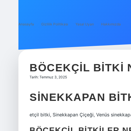
Anasayfa
Gizlilik Politikası
Yasal Uyarı
Hakkımızda
BÖCEKÇIL BITKI
Tarih: Temmuz 3, 2025
SINEKKAPAN BITK
etçil bitki, Sinekkapan Çiçeği, Venüs sinekka
BÖCEKÇIL BITKILER 