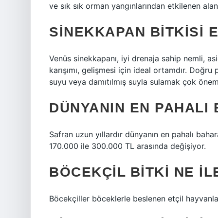
ve sık sık orman yangınlarından etkilenen alanl
SINEKKAPAN BITKISI 
Venüs sinekkapanı, iyi drenaja sahip nemli, a
karışımı, gelişmesi için ideal ortamdır. Doğru
suyu veya damıtılmış suyla sulamak çok öneml
DÜNYANIN EN PAHALI B
Safran uzun yıllardır dünyanın en pahalı baharat
170.000 ile 300.000 TL arasında değişiyor.
BÖCEKÇIL BITKI NE I
Böcekçiller böceklerle beslenen etçil hayvanlar