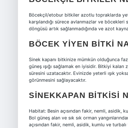
Böcekçil/etobur bitkiler azotlu topraklarda yet
karşılandığı sürece avlanmazlar ve böcekleri 
döngüsü artık sağlanmadığında ve azot kaynağ
BÖCEK YIYEN BITKI NA
Sinek kapanı bitkinize mümkün olduğunca fazl
güneş ışığı sağlamak en iyisidir. Bitkiyi kala
süresini uzatacaktır. Evinizde yeterli ışık yok
görünmesini sağlayacaktır.
SINEKKAPAN BITKISI 
Habitat: Besin açısından fakir, nemli, asidik, k
Bol güneş alan ve sık sık orman yangınlarından
açısından fakir, nemli, asidik, kumlu ve turbal