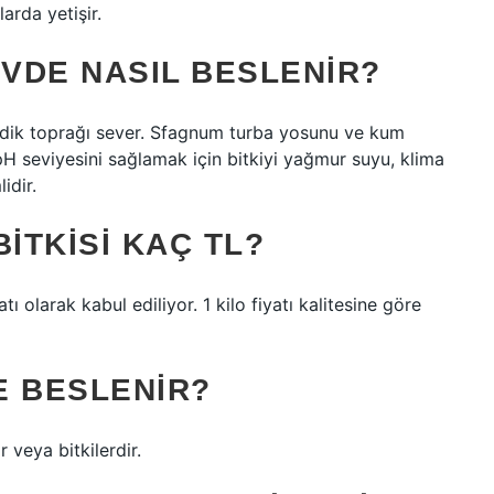
arda yetişir.
EVDE NASIL BESLENIR?
sidik toprağı sever. Sfagnum turba yosunu ve kum
 pH seviyesini sağlamak için bitkiyi yağmur suyu, klima
idir.
ITKISI KAÇ TL?
ı olarak kabul ediliyor. 1 kilo fiyatı kalitesine göre
LE BESLENIR?
 veya bitkilerdir.