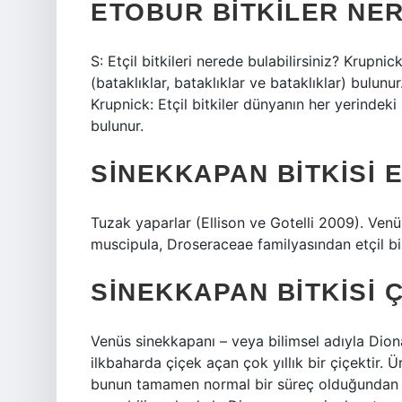
ETOBUR BITKILER NE
S: Etçil bitkileri nerede bulabilirsiniz? Krupnic
(bataklıklar, bataklıklar ve bataklıklar) bulunur
Krupnick: Etçil bitkiler dünyanın her yerindeki 
bulunur.
SINEKKAPAN BITKISI E
Tuzak yaparlar (Ellison ve Gotelli 2009). Ven
muscipula, Droseraceae familyasından etçil bir
SINEKKAPAN BITKISI 
Venüs sinekkapanı – veya bilimsel adıyla Dio
ilkbaharda çiçek açan çok yıllık bir çiçektir.
bunun tamamen normal bir süreç olduğundan e