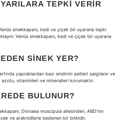
UYARILARA TEPKI VERIR
 Venüs sinekkapanı, kedi ve çiçek bir uyarana tepki
tıklayın: Venüs sinekkapanı, kedi ve çiçek bir uyarana
NEDEN SINEK YER?
arfında yapraklardan bazı sindirim asitleri salgılanır ve
azotu, vitaminleri ve mineralleri korumaktır.
NEREDE BULUNUR?
nekkapanı, Dionaea muscipula ailesinden, ABD’nin
ek ve araknidlerle beslenen bir bitkidir.