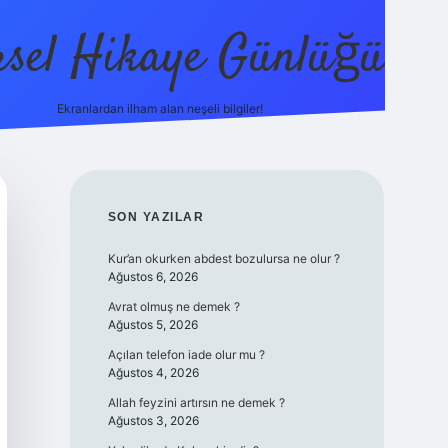
sel Hikaye Günlüğü
Ekranlardan ilham alan neşeli bilgiler!
vdcasino
SIDEBAR
SON YAZILAR
Kur’an okurken abdest bozulursa ne olur ?
Ağustos 6, 2026
Avrat olmuş ne demek ?
Ağustos 5, 2026
Açılan telefon iade olur mu ?
Ağustos 4, 2026
Allah feyzini artırsın ne demek ?
Ağustos 3, 2026