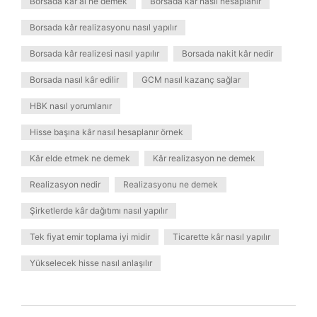
Borsada kâr al ne demek
Borsada kâr nasıl hesaplanır
Borsada kâr realizasyonu nasıl yapılır
Borsada kâr realizesi nasıl yapılır
Borsada nakit kâr nedir
Borsada nasıl kâr edilir
GCM nasıl kazanç sağlar
HBK nasıl yorumlanır
Hisse başına kâr nasıl hesaplanır örnek
Kâr elde etmek ne demek
Kâr realizasyon ne demek
Realizasyon nedir
Realizasyonu ne demek
Şirketlerde kâr dağıtımı nasıl yapılır
Tek fiyat emir toplama iyi midir
Ticarette kâr nasıl yapılır
Yükselecek hisse nasıl anlaşılır