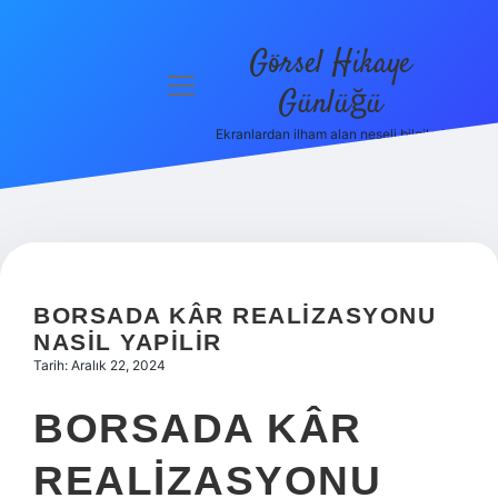
Görsel Hikaye
menüyü
Günlüğü
aç
Ekranlardan ilham alan neşeli bilgiler!
Anasayfa
Gizlilik
Politikası
Yasal Uyarı
BORSADA KÂR REALIZASYONU
Hakkımızda
NASIL YAPILIR
Tarih: Aralık 22, 2024
BORSADA KÂR
REALIZASYONU