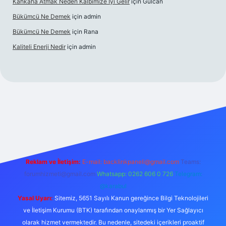
Kahkaha Atmak Neden Kalbimize Iyi Gelir
için
Gülcan
Bükümcü Ne Demek
için
admin
Bükümcü Ne Demek
için
Rana
Kaliteli Enerji Nedir
için
admin
iriş
Reklam ve İletişim:
E-mail:
backlinkpaneli@gmail.com
Teams:
forumhizmeti@gmail.com
Whatsapp: 0262 606 0 726
Telegram:
@karabul
Yasal Uyarı:
Sitemiz, 5651 Sayılı Kanun gereğince Bilgi Teknolojileri
ve İletişim Kurumu (BTK) tarafından onaylanmış bir Yer Sağlayıcı
olarak hizmet vermektedir. Bu nedenle, sitedeki içerikleri proaktif