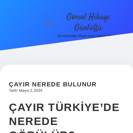
Görsel Hikaye
menüyü
Günlüğü
aç
Ekranlardan ilham alan neşeli bilgiler!
Anasayfa
Gizlilik
Politikası
Yasal Uyarı
ÇAYIR NEREDE BULUNUR
Hakkımızda
Tarih: Mayıs 2, 2025
ÇAYIR TÜRKIYE’DE
NEREDE