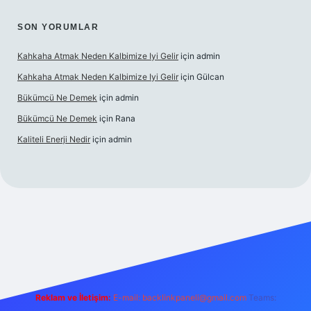
SON YORUMLAR
Kahkaha Atmak Neden Kalbimize Iyi Gelir
için
admin
Kahkaha Atmak Neden Kalbimize Iyi Gelir
için
Gülcan
Bükümcü Ne Demek
için
admin
Bükümcü Ne Demek
için
Rana
Kaliteli Enerji Nedir
için
admin
casino giriş
Reklam ve İletişim:
E-mail:
backlinkpaneli@gmail.com
Teams: