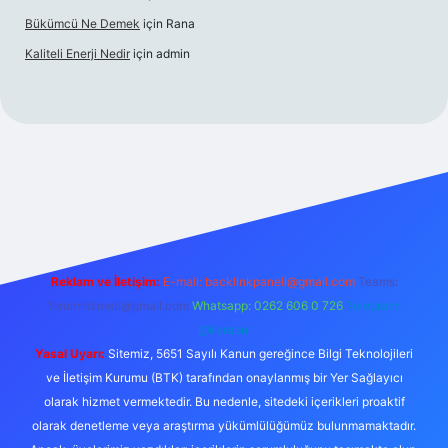
Bükümcü Ne Demek
için
Rana
Kaliteli Enerji Nedir
için
admin
giriş
Reklam ve İletişim:
E-mail:
backlinkpaneli@gmail.com
Teams:
forumhizmeti@gmail.com
Whatsapp: 0262 606 0 726
Telegram:
@karabul
Yasal Uyarı:
Sitemiz, 5651 Sayılı Kanun gereğince Bilgi Teknolojileri
ve İletişim Kurumu (BTK) tarafından onaylanmış bir Yer Sağlayıcı
olarak hizmet vermektedir. Bu nedenle, sitedeki içerikleri proaktif
olarak denetleme veya araştırma yükümlülüğümüz bulunmamaktadır.