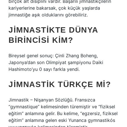
birçok alt disiplini vardır. Başarılı jimnastikçilerin
kariyerlerine bakarsak, çok küçük yaşlarda
jimnastiğe aşık olduklarını görebiliriz.
JIMNASTIKTE DÜNYA
BIRINCISI KIM?
Bireysel genel sonuç: Çinli Zhang Boheng,
Japonya’dan son Olimpiyat şampiyonu Daiki
Hashimoto’yu 0 sayı farkla yendi.
JIMNASTIK TÜRKÇE MI?
Jimnastik – Nişanyan Sözlüğü. Fransızca
“gymnastique” kelimesinden türemiştir ve “fiziksel
eğitim” anlamına gelir. Bu kelime, “egzersiz, fiziksel
eğitim” anlamına gelen eski Yunanca gymnastikós