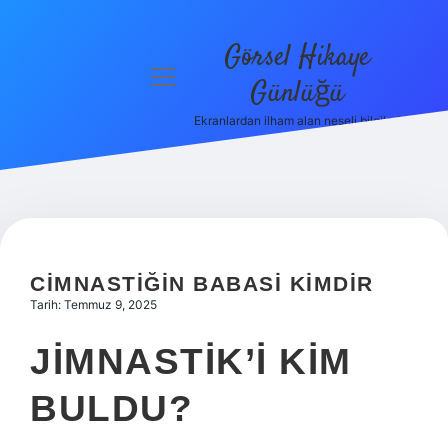
Görsel Hikaye
menüyü
Günlüğü
aç
Ekranlardan ilham alan neşeli bilgiler!
Anasayfa
Gizlilik
Politikası
Yasal Uyarı
CIMNASTIĞIN BABASI KIMDIR
Hakkımızda
Tarih: Temmuz 9, 2025
JIMNASTIK’I KIM
BULDU?