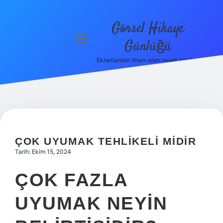
Görsel Hikaye
menüyü
Günlüğü
aç
Ekranlardan ilham alan neşeli bilgiler!
Anasayfa
Gizlilik
Politikası
Yasal Uyarı
ÇOK UYUMAK TEHLIKELI MIDIR
Hakkımızda
Tarih: Ekim 15, 2024
ÇOK FAZLA
UYUMAK NEYIN