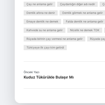
Çay ne anlama gelir
Çaydanlığın diğer adı nedir
Ça
Demlik altına ne denir
Demlik görmek ne anlama gelir
Emaye demlik ne demek
Falda demlik ne anlama gelir
Kahvede su ne anlama gelir
Nicelik ne demek TDK
Rüyada birinin çay vermesi ne anlama gelir
Rüyada çay
Türkiyeye ilk çayı kim getirdi
Önceki Yazı
Kuduz Tükürükle Bulaşır Mı