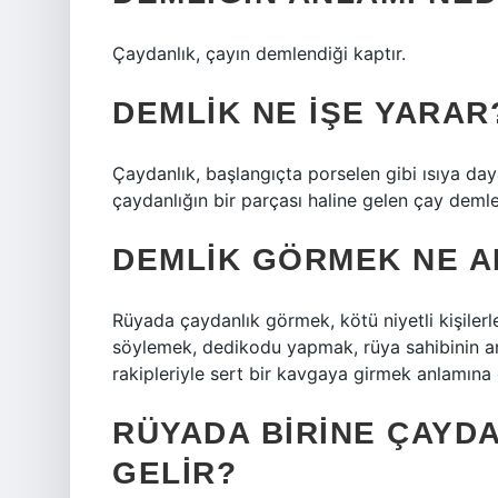
Çaydanlık, çayın demlendiği kaptır.
DEMLIK NE IŞE YARAR
Çaydanlık, başlangıçta porselen gibi ısıya da
çaydanlığın bir parçası haline gelen çay deml
DEMLIK GÖRMEK NE A
Rüyada çaydanlık görmek, kötü niyetli kişilerl
söylemek, dedikodu yapmak, rüya sahibinin ark
rakipleriyle sert bir kavgaya girmek anlamına g
RÜYADA BIRINE ÇAYD
GELIR?