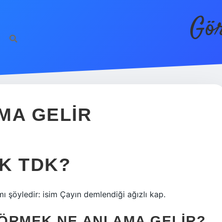
Gör
MA GELIR
K TDK?
 şöyledir: isim Çayın demlendiği ağızlı kap.
ÖRMEK NE ANLAMA GELIR?