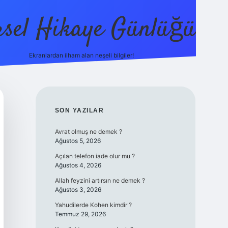
sel Hikaye Günlüğü
Ekranlardan ilham alan neşeli bilgiler!
vdcasino giri
SIDEBAR
SON YAZILAR
Avrat olmuş ne demek ?
Ağustos 5, 2026
Açılan telefon iade olur mu ?
Ağustos 4, 2026
Allah feyzini artırsın ne demek ?
Ağustos 3, 2026
Yahudilerde Kohen kimdir ?
Temmuz 29, 2026