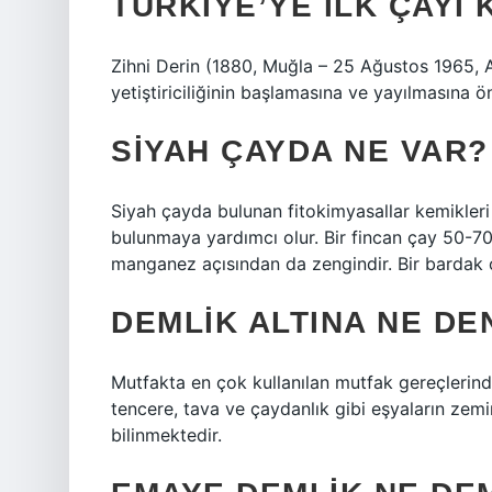
TÜRKIYE’YE ILK ÇAYI 
Zihni Derin (1880, Muğla – 25 Ağustos 1965, An
yetiştiriciliğinin başlamasına ve yayılmasına ön
SIYAH ÇAYDA NE VAR?
Siyah çayda bulunan fitokimyasallar kemikle
bulunmaya yardımcı olur. Bir fincan çay 50-70
manganez açısından da zengindir. Bir bardak 
DEMLIK ALTINA NE DE
Mutfakta en çok kullanılan mutfak gereçlerinde
tencere, tava ve çaydanlık gibi eşyaların zemi
bilinmektedir.