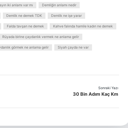
yın iki anlamı var mı
Demliğin anlamı nedir
Demlik ne demek TDK
Demlik ne işe yarar
Falda tavşan ne demek
Kahve falında hamile kadın ne demek
Rüyada birine çaydanlık vermek ne anlama gelir
danlık görmek ne anlama gelir
Siyah çayda ne var
Sonraki Yazı
30 Bin Adım Kaç Km