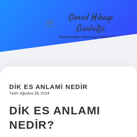
Görsel Hikaye
menüyü
Günlüğü
aç
Ekranlardan ilham alan neşeli bilgiler!
Anasayfa
Gizlilik
Politikası
Yasal Uyarı
DIK ES ANLAMI NEDIR
Hakkımızda
Tarih: Ağustos 28, 2024
DIK ES ANLAMI
NEDIR?