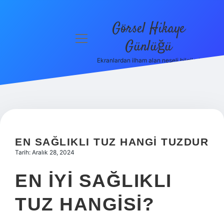
Görsel Hikaye
menüyü
Günlüğü
aç
Ekranlardan ilham alan neşeli bilgiler!
Anasayfa
Gizlilik
Politikası
Yasal Uyarı
EN SAĞLIKLI TUZ HANGI TUZDUR
Hakkımızda
Tarih: Aralık 28, 2024
EN IYI SAĞLIKLI
TUZ HANGISI?