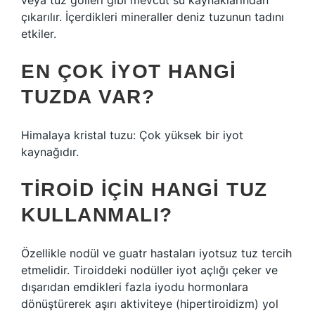
veya tuz gölleri gibi mevcut su kaynaklarından
çıkarılır. İçerdikleri mineraller deniz tuzunun tadını
etkiler.
EN ÇOK IYOT HANGI
TUZDA VAR?
Himalaya kristal tuzu: Çok yüksek bir iyot
kaynağıdır.
TIROID IÇIN HANGI TUZ
KULLANMALI?
Özellikle nodül ve guatr hastaları iyotsuz tuz tercih
etmelidir. Tiroiddeki nodüller iyot açlığı çeker ve
dışarıdan emdikleri fazla iyodu hormonlara
dönüştürerek aşırı aktiviteye (hipertiroidizm) yol