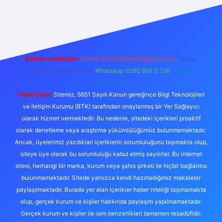
iriş
Reklam ve İletişim:
E-mail:
backlinkpaneli@gmail.com
Teams:
forumhizmeti@gmail.com
Whatsapp: 0262 606 0 726
Telegram:
@karabul
Yasal Uyarı:
Sitemiz, 5651 Sayılı Kanun gereğince Bilgi Teknolojileri
ve İletişim Kurumu (BTK) tarafından onaylanmış bir Yer Sağlayıcı
olarak hizmet vermektedir. Bu nedenle, sitedeki içerikleri proaktif
olarak denetleme veya araştırma yükümlülüğümüz bulunmamaktadır.
Ancak, üyelerimiz yazdıkları içeriklerin sorumluluğunu taşımakta olup,
siteye üye olarak bu sorumluluğu kabul etmiş sayılırlar. Bu internet
sitesi, herhangi bir marka, kurum veya şahıs şirketi ile hiçbir bağlantısı
bulunmamaktadır. Sitede yalnızca kendi hazırladığımız makaleler
paylaşılmaktadır. Burada yer alan içerikler haber niteliği taşımamakta
olup, gerçek kurum ve kişiler hakkında paylaşım yapılmamaktadır.
Gerçek kurum ve kişiler ile isim benzerlikleri tamamen tesadüfidir.