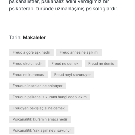
psikanalistler, psikanaliz adını verdiğimiz bir
psikoterapi türünde uzmanlaşmış psikologlardır.
Tarih:
Makaleler
Freud a göre aşk nedir
Freud annesine aşık mı
Freud ekolü nedir
Freud ne demek
Freud ne demiş
Freud ne kuramcısı
Freud neyi savunuyor
Freudun insanları ne anlatıyor
Freudun psikanaliz kuramı hangi edebi akım
Freudyen bakış açısı ne demek
Psikanalitik kuramın amacı nedir
Psikanalitik Yaklaşım neyi savunur