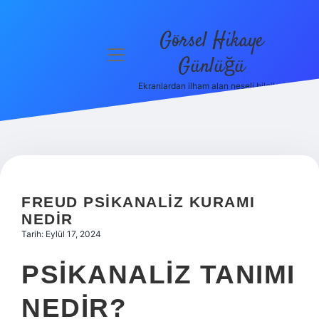
Görsel Hikaye
menüyü
Günlüğü
aç
Ekranlardan ilham alan neşeli bilgiler!
Anasayfa
Gizlilik
Politikası
Yasal Uyarı
FREUD PSIKANALIZ KURAMI
Hakkımızda
NEDIR
Tarih: Eylül 17, 2024
PSIKANALIZ TANIMI
NEDIR?