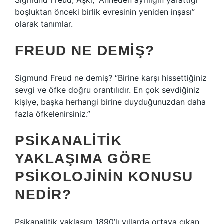
Sigmund Freud; Aşkı, “Anneden ayrılığın yarattığı
boşluktan önceki birlik evresinin yeniden inşası”
olarak tanımlar.
FREUD NE DEMIŞ?
Sigmund Freud ne demiş? “Birine karşı hissettiğiniz
sevgi ve öfke doğru orantılıdır. En çok sevdiğiniz
kişiye, başka herhangi birine duyduğunuzdan daha
fazla öfkelenirsiniz.”
PSIKANALITIK
YAKLAŞIMA GÖRE
PSIKOLOJININ KONUSU
NEDIR?
Psikanalitik yaklaşım 1890’lı yıllarda ortaya çıkan