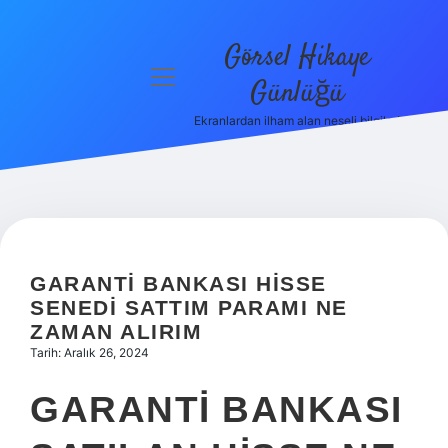
Görsel Hikaye
menüyü
Günlüğü
aç
Ekranlardan ilham alan neşeli bilgiler!
Anasayfa
Gizlilik
Politikası
Yasal Uyarı
GARANTI BANKASI HISSE
Hakkımızda
SENEDI SATTIM PARAMI NE
ZAMAN ALIRIM
Tarih: Aralık 26, 2024
GARANTI BANKASI