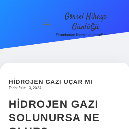
Görsel Hikaye
menüyü
Günlüğü
aç
Ekranlardan ilham alan neşeli bilgiler!
Anasayfa
Gizlilik
Politikası
Yasal Uyarı
HIDROJEN GAZI UÇAR MI
Hakkımızda
Tarih: Ekim 13, 2024
HIDROJEN GAZI
SOLUNURSA NE