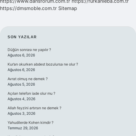
https://www.dansforum.com.tr
https://furkanleba.com.tr
https://dmsmoble.com.tr
Sitemap
SIDEBAR
SON YAZILAR
Düğün sonrası ne yapılır ?
Ağustos 6, 2026
Kur’an okurken abdest bozulursa ne olur ?
Ağustos 6, 2026
Avrat olmuş ne demek ?
Ağustos 5, 2026
Açılan telefon iade olur mu ?
Ağustos 4, 2026
Allah feyzini artırsın ne demek ?
Ağustos 3, 2026
Yahudilerde Kohen kimdir ?
Temmuz 29, 2026