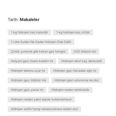
Tarih:
Makaleler
1 kg hidrojen kaç kaloridir
1 kg hidrojen kaç m3dir
1 Litre Sudan Ne Kadar hidrojen Elde Edilir
Çürük yumurta gibi kokan gaz hangisi
H2S öldürür mü
Helyum gazı insanı kaldırır mı
Hidrojen alevi kaç derecedir
Hidrojen balonu uçar mı
Hidrojen gazı havadan ağır mı
Hidrojen gazı öldürür mü
Hidrojen gazı solunursa ne olur
Hidrojen gazı yanar mı
Hidrojen neden tehlikelidir
Hidrojen neden yakıt olarak kullanılamıyor
Hidrojen sülfür hangi rahatsızlıklara neden olur