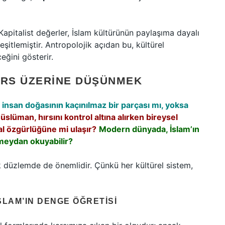
Kapitalist değerler, İslam kültürünün paylaşıma dayalı
eşitlemiştir. Antropolojik açıdan bu, kültürel
ğini gösterir.
IRS ÜZERINE DÜŞÜNMEK
 insan doğasının kaçınılmaz bir parçası mı, yoksa
üslüman, hırsını kontrol altına alırken bireysel
al özgürlüğüne mi ulaşır?
Modern dünyada, İslam’ın
l meydan okuyabilir?
jik düzlemde de önemlidir. Çünkü her kültürel sistem,
SLAM’IN DENGE ÖĞRETISI