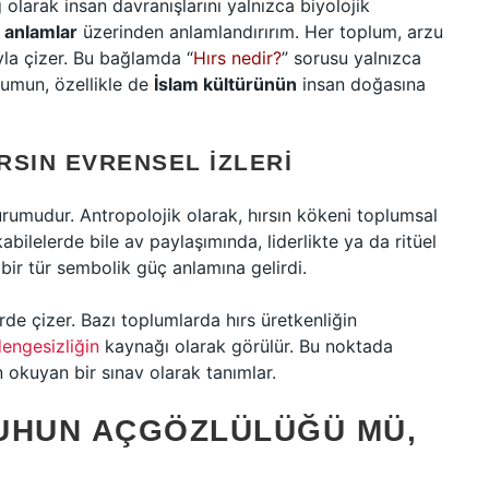
g olarak insan davranışlarını yalnızca biyolojik
 anlamlar
üzerinden anlamlandırırım. Her toplum, arzu
ıyla çizer. Bu bağlamda “
Hırs nedir?
” sorusu yalnızca
plumun, özellikle de
İslam kültürünün
insan doğasına
RSIN EVRENSEL İZLERI
urumudur. Antropolojik olarak, hırsın kökeni toplumsal
l kabilelerde bile av paylaşımında, liderlikte ya da ritüel
 bir tür sembolik güç anlamına gelirdi.
lerde çizer. Bazı toplumlarda hırs üretkenliğin
dengesizliğin
kaynağı olarak görülür. Bu noktada
n okuyan bir sınav olarak tanımlar.
RUHUN AÇGÖZLÜLÜĞÜ MÜ,