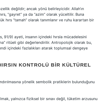
ellik değildir; ancak yönü belirleyicidir. Allah’ın
ırs, “gayret” ya da “azim” olarak yüceltilir. Buna
k hırs “tamah” olarak tanımlanır ve ruhu karartan bir
s, 91/9) ayeti, insanın içindeki hırsla mücadelesini
” ritüeli gibi değerlendirilir. Antropolojik olarak bu,
kendi içindeki fazlalıkları atarak toplumsal dengeye
HIRSIN KONTROLÜ BIR KÜLTÜREL
landırılmasına yönelik sembolik pratiklerin bulunduğunu
almak, yalnızca fiziksel bir sınav değil, tüketim arzusunu