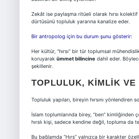
Zekât ise paylaşma ritüeli olarak hırsı kolekt
dürtüsünü topluluk yararına kanalize eder.
Bir antropolog için bu durum şunu gösterir:
Her kültür, “hırsı” bir tür toplumsal mühendislik 
koruyarak
ümmet bilincine
dahil eder. Böylec
şekillenir.
TOPLULUK, KIMLIK VE 
Topluluk yapıları, bireyin hırsını yönlendiren s
İslam toplumlarında birey, “ben” kimliğinden ço
hırslı kişi, sadece kendine değil, topluma da t
Bu bağlamda “Hırs” yalnızca bir karakter özell