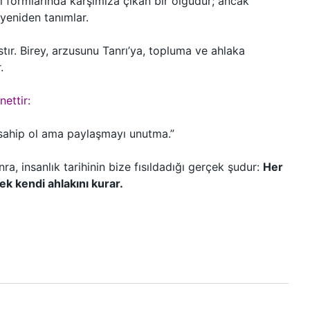
el formlarında karşımıza çıkan bir olgudur; ancak
 yeniden tanımlar.
tır. Birey, arzusunu Tanrı’ya, topluma ve ahlaka
.
nettir:
; sahip ol ama paylaşmayı unutma.”
a, insanlık tarihinin bize fısıldadığı gerçek şudur:
Her
ek kendi ahlakını kurar.