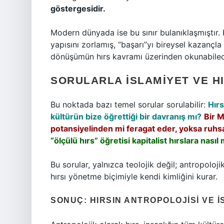
göstergesidir.
Modern dünyada ise bu sınır bulanıklaşmıştır. 
yapısını zorlamış, “başarı”yı bireysel kazançla 
dönüşümün hırs kavramı üzerinden okunabilece
SORULARLA İSLAMIYET VE H
Bu noktada bazı temel sorular sorulabilir:
Hırs
kültürün bize öğrettiği bir davranış mı?
Bir M
potansiyelinden mi feragat eder, yoksa ruhs
“ölçülü hırs” öğretisi kapitalist hırslara nası
Bu sorular, yalnızca teolojik değil; antropolo
hırsı yönetme biçimiyle kendi kimliğini kurar.
SONUÇ: HIRSIN ANTROPOLOJISI VE İ