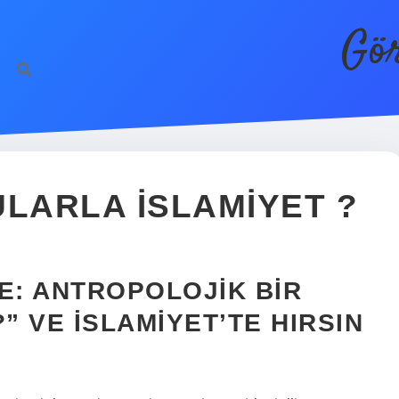
Gör
ULARLA ISLAMIYET ?
E: ANTROPOLOJIK BIR
” VE İSLAMIYET’TE HIRSIN