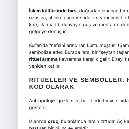
İslam kültüründe hırs
, doğrudan kınanan bir öz
rızasına, ahlaki olana ve adalete yönelmiş bir h
karşılık, maddi dünyaya, güç ve menfaate dönü
gölgeye dönüşür.
Kur’an’da “nefsini arındıran kurtulmuştur” (Şem
sembolize eder. Burada hırs, bir “şeytan taşlama
ritüel arınma
kavramına karşılık gelir: Birey, 
yeniden katılır.
RITÜELLER VE SEMBOLLER: 
KOD OLARAK
Antropolojik gözlemler, her dinde hırsın sınır
gösterir.
İslam’da
oruç
, bu anlamda hırsın zıttıdır. Aç k
bastıran bir bilinç eylemidir.