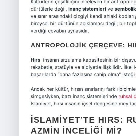
Kültürlerin çeşitliliğini inceleyen bir antropolo
dürtülerle değil,
inanç sistemleri
ve
sembolik
ve sınır arasındaki çizgiyi kendi ahlaki kodlar
bireysel bir dürtünün açıklaması değil; bir to
verdiği cevabın aynasıdır.
ANTROPOLOJIK ÇERÇEVE: HI
Hırs
, insanın arzulama kapasitesinin bir dışav
rekabetle, statüyle ve aidiyetle ilişkilidir. İlke
başarılarda “daha fazlasına sahip olma” isteği
Ancak her kültür, hırsın sınırlarını farklı biçim
simgesiyken, bazı inanç sistemlerinde
ruhsal 
İslamiyet, hırsı insanın içsel dengesine meyda
İSLAMIYET’TE HIRS: 
AZMIN İNCELIĞI MI?