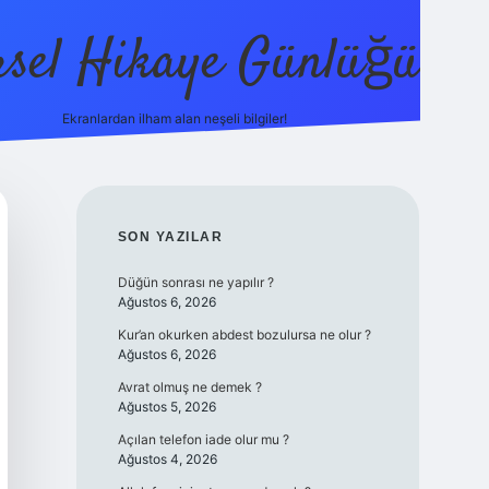
sel Hikaye Günlüğü
Ekranlardan ilham alan neşeli bilgiler!
vdcasino giriş
SIDEBAR
SON YAZILAR
Düğün sonrası ne yapılır ?
Ağustos 6, 2026
Kur’an okurken abdest bozulursa ne olur ?
Ağustos 6, 2026
Avrat olmuş ne demek ?
Ağustos 5, 2026
Açılan telefon iade olur mu ?
Ağustos 4, 2026