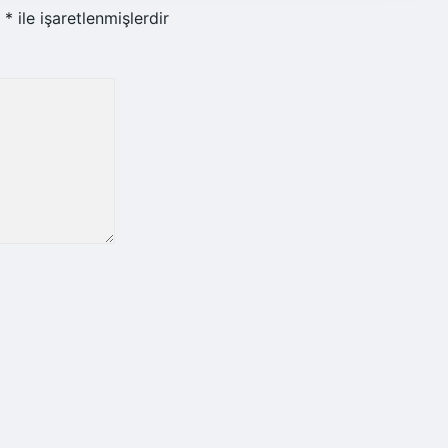
r
*
ile işaretlenmişlerdir