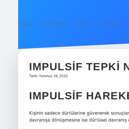
Anasayfa
Gizlilik Politikası
Yasal Uyarı
Hakkımızda
IMPULSIF TEPKI
Tarih: Temmuz 26, 2025
IMPULSIF HAREK
Kişinin sadece dürtülerine güvenerek sonuçla
davranışa dönüşmesine ise dürtüsel davranış d