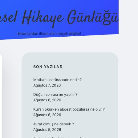
sel Hikaye Günlüğü
Ekranlardan ilham alan neşeli bilgiler!
vdcasino g
SIDEBAR
SON YAZILAR
Matbah ı darüssaade nedir ?
Ağustos 7, 2026
Düğün sonrası ne yapılır ?
Ağustos 6, 2026
Kur’an okurken abdest bozulursa ne olur ?
Ağustos 6, 2026
Avrat olmuş ne demek ?
Ağustos 5, 2026