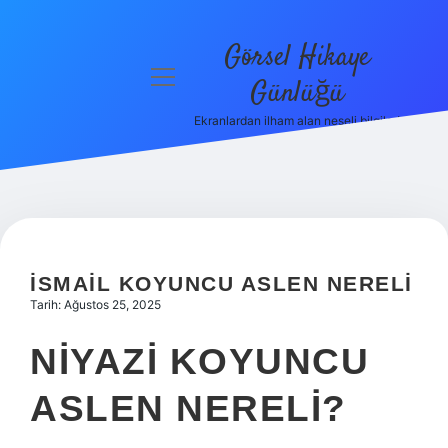
Görsel Hikaye
menüyü
Günlüğü
aç
Ekranlardan ilham alan neşeli bilgiler!
Anasayfa
Gizlilik
Politikası
Yasal Uyarı
İSMAIL KOYUNCU ASLEN NERELI
Hakkımızda
Tarih: Ağustos 25, 2025
NIYAZI KOYUNCU
ASLEN NERELI?