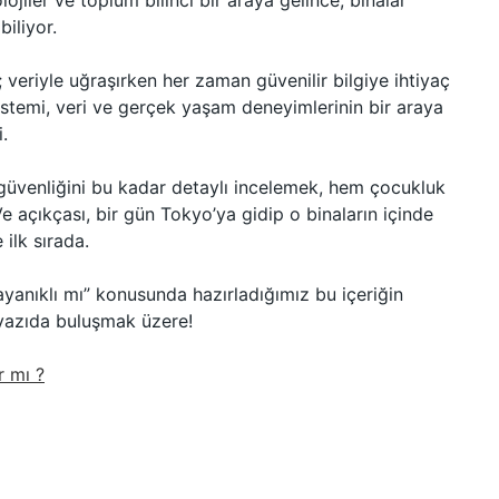
ojiler ve toplum bilinci bir araya gelince, binalar
biliyor.
veriyle uğraşırken her zaman güvenilir bilgiye ihtiyaç
stemi, veri ve gerçek yaşam deneyimlerinin bir araya
.
güvenliğini bu kadar detaylı incelemek, hem çocukluk
 açıkçası, bir gün Tokyo’ya gidip o binaların içinde
ilk sırada.
anıklı mı” konusunda hazırladığımız bu içeriğin
 yazıda buluşmak üzere!
r mı ?