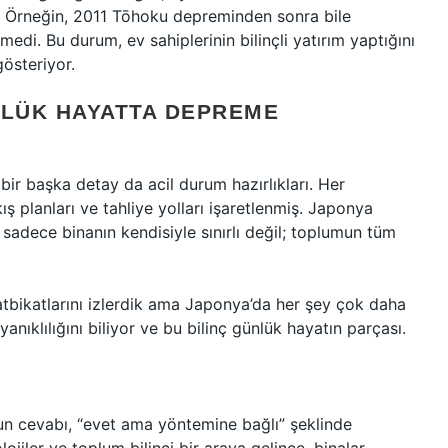
or. Örneğin, 2011 Tōhoku depreminden sonra bile
i. Bu durum, ev sahiplerinin bilinçli yatırım yaptığını
gösteriyor.
LÜK HAYATTA DEPREME
ir başka detay da acil durum hazırlıkları. Her
ış planları ve tahliye yolları işaretlenmiş. Japonya
sadece binanın kendisiyle sınırlı değil; toplumun tüm
bikatlarını izlerdik ama Japonya’da her şey çok daha
nıklılığını biliyor ve bu bilinç günlük hayatın parçası.
n cevabı, “evet ama yöntemine bağlı” şeklinde