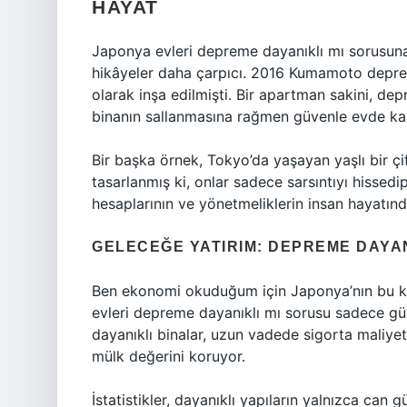
HAYAT
Japonya evleri depreme dayanıklı mı sorusuna 
hikâyeler daha çarpıcı. 2016 Kumamoto depr
olarak inşa edilmişti. Bir apartman sakini, d
binanın sallanmasına rağmen güvenle evde kal
Bir başka örnek, Tokyo’da yaşayan yaşlı bir çi
tasarlanmış ki, onlar sadece sarsıntıyı hissedi
hesaplarının ve yönetmeliklerin insan hayatında
GELECEĞE YATIRIM: DEPREME DAYAN
Ben ekonomi okuduğum için Japonya’nın bu ko
evleri depreme dayanıklı mı sorusu sadece gü
dayanıklı binalar, uzun vadede sigorta maliyetl
mülk değerini koruyor.
İstatistikler, dayanıklı yapıların yalnızca ca