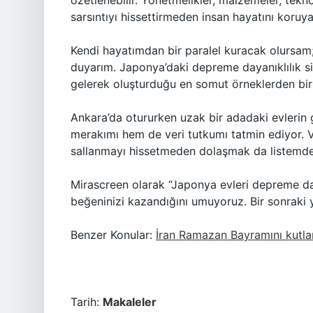
özetlenebilir. Yönetmelikler, malzemeler, teknol
sarsıntıyı hissettirmeden insan hayatını koruya
Kendi hayatımdan bir paralel kuracak olursam; 
duyarım. Japonya’daki depreme dayanıklılık si
gelerek oluşturduğu en somut örneklerden biri
Ankara’da otururken uzak bir adadaki evlerin 
merakımı hem de veri tutkumı tatmin ediyor. Ve
sallanmayı hissetmeden dolaşmak da listemde 
Mirascreen olarak “Japonya evleri depreme day
beğeninizi kazandığını umuyoruz. Bir sonraki
Benzer Konular:
İran Ramazan Bayramını kutla
Tarih:
Makaleler