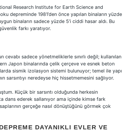
tional Research Institute for Earth Science and
Tōhoku depreminde 1981’den önce yapılan binaların yüzde
uygun binaların sadece yüzde 5’i ciddi hasar aldı. Bu
üvenlik farkı yaratıyor.
cevabı sadece yönetmeliklerle sınırlı değil; kullanılan
dern Japon binalarında çelik çerçeve ve esnek beton
larda sismik izolasyon sistemi bulunuyor; temel ile yapı
anın sarsıntıyı neredeyse hiç hissetmemesini sağlıyor.
uştum. Küçük bir sarsıntı olduğunda herkesin
a dans ederek sallanıyor ama içinde kimse fark
 hesaplarının gerçeğe nasıl dönüştüğünü görmek çok
 DEPREME DAYANIKLI EVLER VE