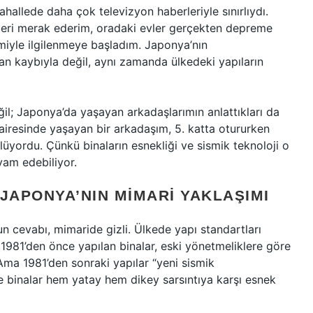
llede daha çok televizyon haberleriyle sınırlıydı.
beri merak ederim, oradaki evler gerçekten depreme
miyle ilgilenmeye başladım. Japonya’nın
 kaybıyla değil, aynı zamanda ülkedeki yapıların
eğil; Japonya’da yaşayan arkadaşlarımın anlattıkları da
airesinde yaşayan bir arkadaşım, 5. katta otururken
ylüyordu. Çünkü binaların esnekliği ve sismik teknoloji o
vam edebiliyor.
JAPONYA’NIN MIMARI YAKLAŞIMI
 cevabı, mimaride gizli. Ülkede yapı standartları
 1981’den önce yapılan binalar, eski yönetmeliklere göre
Ama 1981’den sonraki yapılar “yeni sismik
e binalar hem yatay hem dikey sarsıntıya karşı esnek