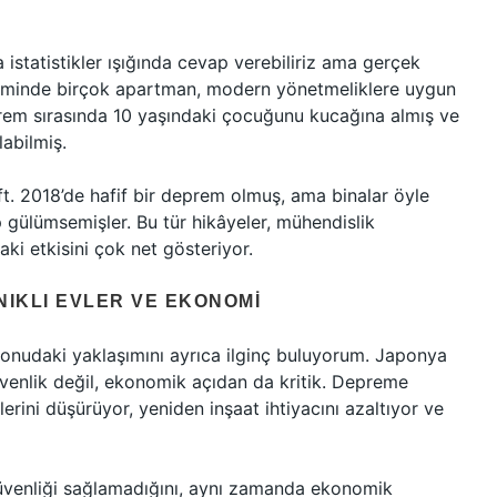
istatistikler ışığında cevap verebiliriz ama gerçek
eminde birçok apartman, modern yönetmeliklere uygun
eprem sırasında 10 yaşındaki çocuğunu kucağına almış ve
abilmiş.
ft. 2018’de hafif bir deprem olmuş, ama binalar öyle
p gülümsemişler. Bu tür hikâyeler, mühendislik
ki etkisini çok net gösteriyor.
IKLI EVLER VE EKONOMI
nudaki yaklaşımını ayrıca ilginç buluyorum. Japonya
venlik değil, ekonomik açıdan da kritik. Depreme
erini düşürüyor, yeniden inşaat ihtiyacını azaltıyor ve
n güvenliği sağlamadığını, aynı zamanda ekonomik