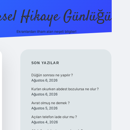
sel Hikaye Günlüğü
Ekranlardan ilham alan neşeli bilgiler!
vdcasino
SIDEBAR
SON YAZILAR
Düğün sonrası ne yapılır ?
Ağustos 6, 2026
Kur’an okurken abdest bozulursa ne olur ?
Ağustos 6, 2026
Avrat olmuş ne demek ?
Ağustos 5, 2026
Açılan telefon iade olur mu ?
Ağustos 4, 2026