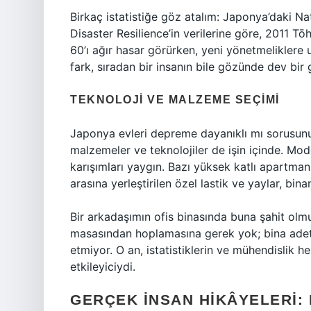
Birkaç istatistiğe göz atalım: Japonya’daki Na
Disaster Resilience’in verilerine göre, 2011 
60’ı ağır hasar görürken, yeni yönetmeliklere 
fark, sıradan bir insanın bile gözünde dev bir g
TEKNOLOJI VE MALZEME SEÇIMI
Japonya evleri depreme dayanıklı mı sorusunun 
malzemeler ve teknolojiler de işin içinde. Mo
karışımları yaygın. Bazı yüksek katlı apartman
arasına yerleştirilen özel lastik ve yaylar, bin
Bir arkadaşımın ofis binasında buna şahit olm
masasından hoplamasına gerek yok; bina adet
etmiyor. O an, istatistiklerin ve mühendislik
etkileyiciydi.
GERÇEK İNSAN HIKÂYELERI: