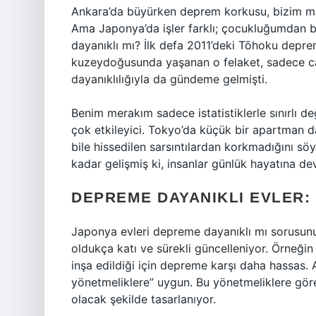
Ankara’da büyürken deprem korkusu, bizim maha
Ama Japonya’da işler farklı; çocukluğumdan 
dayanıklı mı? İlk defa 2011’deki Tōhoku depre
kuzeydoğusunda yaşanan o felaket, sadece can
dayanıklılığıyla da gündeme gelmişti.
Benim merakım sadece istatistiklerle sınırlı d
çok etkileyici. Tokyo’da küçük bir apartman d
bile hissedilen sarsıntılardan korkmadığını sö
kadar gelişmiş ki, insanlar günlük hayatına de
DEPREME DAYANIKLI EVLER: 
Japonya evleri depreme dayanıklı mı sorusunun
oldukça katı ve sürekli güncelleniyor. Örneğin
inşa edildiği için depreme karşı daha hassas. 
yönetmeliklere” uygun. Bu yönetmeliklere gör
olacak şekilde tasarlanıyor.