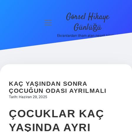
Görsel Hikaye
menüyü
Günlüğü
aç
Ekranlardan ilham alan neşeli bilgiler!
Anasayfa
Gizlilik
Politikası
Yasal Uyarı
KAÇ YAŞINDAN SONRA
Hakkımızda
ÇOCUĞUN ODASI AYRILMALI
Tarih: Haziran 29, 2025
ÇOCUKLAR KAÇ
YAŞINDA AYRI