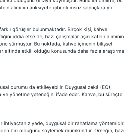
rdımcı olduğunu ortaya koymuştur. Bununla birlikte, bu
kafein alımının anksiyete gibi olumsuz sonuçlara yol
 farklı görüşler bulunmaktadır. Birçok kişi, kahve
ğini iddia etse de, bazı çalışmalar aşırı kafein alımının
 öne sürmüştür. Bu noktada, kahve içmenin bilişsel
ar altında etkili olduğu konusunda daha fazla araştırma
gusal durumu da etkileyebilir. Duygusal zekâ (EQ),
a ve yönetme yeteneğini ifade eder. Kahve, bu süreçte
ir ihtiyaçtan ziyade, duygusal bir rahatlama yöntemidir.
nden biri olduğunu söylemek mümkündür. Örneğin, bazı