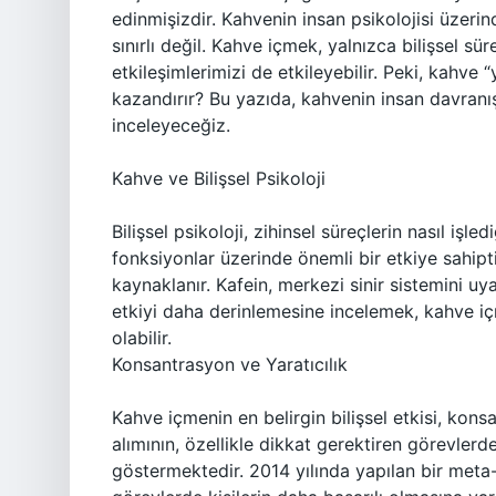
edinmişizdir. Kahvenin insan psikolojisi üzerind
sınırlı değil. Kahve içmek, yalnızca bilişsel 
etkileşimlerimizi de etkileyebilir. Peki, kahv
kazandırır? Bu yazıda, kahvenin insan davranışl
inceleyeceğiz.
Kahve ve Bilişsel Psikoloji
Bilişsel psikoloji, zihinsel süreçlerin nasıl işl
fonksiyonlar üzerinde önemli bir etkiye sahipt
kaynaklanır. Kafein, merkezi sinir sistemini uy
etkiyi daha derinlemesine incelemek, kahve iç
olabilir.
Konsantrasyon ve Yaratıcılık
Kahve içmenin en belirgin bilişsel etkisi, kons
alımının, özellikle dikkat gerektiren görevler
göstermektedir. 2014 yılında yapılan bir meta-