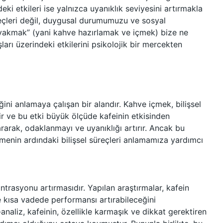
eki etkileri ise yalnızca uyanıklık seviyesini artırmakla
süreçleri değil, duygusal durumumuzu ve sosyal
e “yakmak” (yani kahve hazırlamak ve içmek) bize ne
arı üzerindeki etkilerini psikolojik bir mercekten
ediğini anlamaya çalışan bir alandır. Kahve içmek, bilişsel
ir ve bu etki büyük ölçüde kafeinin etkisinden
ararak, odaklanmayı ve uyanıklığı artırır. Ancak bu
menin ardındaki bilişsel süreçleri anlamamıza yardımcı
antrasyonu artırmasıdır. Yapılan araştırmalar, kafein
de kısa vadede performansı artırabileceğini
analiz, kafeinin, özellikle karmaşık ve dikkat gerektiren