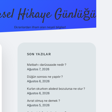
sel Hikaye Günlüğü
Ekranlardan ilham alan neşeli bilgiler!
vdcasino giri
SIDEBAR
SON YAZILAR
Matbah ı darüssaade nedir ?
Ağustos 7, 2026
Düğün sonrası ne yapılır ?
Ağustos 6, 2026
Kur’an okurken abdest bozulursa ne olur ?
Ağustos 6, 2026
Avrat olmuş ne demek ?
Ağustos 5, 2026