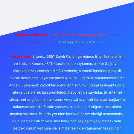
iriş
Reklam ve İletişim:
E-mail:
backlinkpaneli@gmail.com
Teams:
forumhizmeti@gmail.com
Whatsapp: 0262 606 0 726
Telegram:
@karabul
Yasal Uyarı:
Sitemiz, 5651 Sayılı Kanun gereğince Bilgi Teknolojileri
ve İletişim Kurumu (BTK) tarafından onaylanmış bir Yer Sağlayıcı
olarak hizmet vermektedir. Bu nedenle, sitedeki içerikleri proaktif
olarak denetleme veya araştırma yükümlülüğümüz bulunmamaktadır.
Ancak, üyelerimiz yazdıkları içeriklerin sorumluluğunu taşımakta olup,
siteye üye olarak bu sorumluluğu kabul etmiş sayılırlar. Bu internet
sitesi, herhangi bir marka, kurum veya şahıs şirketi ile hiçbir bağlantısı
bulunmamaktadır. Sitede yalnızca kendi hazırladığımız makaleler
paylaşılmaktadır. Burada yer alan içerikler haber niteliği taşımamakta
olup, gerçek kurum ve kişiler hakkında paylaşım yapılmamaktadır.
Gerçek kurum ve kişiler ile isim benzerlikleri tamamen tesadüfidir.