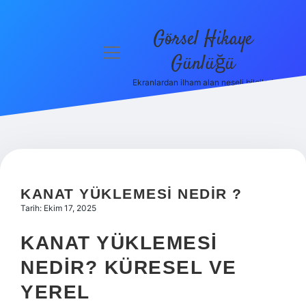
Görsel Hikaye
menüyü
Günlüğü
aç
Ekranlardan ilham alan neşeli bilgiler!
Anasayfa
Gizlilik
Politikası
Yasal Uyarı
KANAT YÜKLEMESI NEDIR ?
Hakkımızda
Tarih: Ekim 17, 2025
KANAT YÜKLEMESI
NEDIR? KÜRESEL VE
YEREL