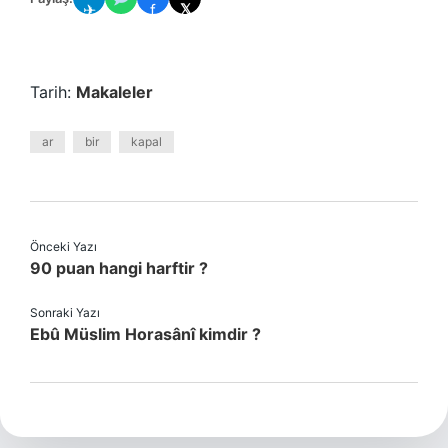
✈
f
𝕏
Tarih:
Makaleler
ar
bir
kapal
Önceki Yazı
90 puan hangi harftir ?
Sonraki Yazı
Ebû Müslim Horasânî kimdir ?