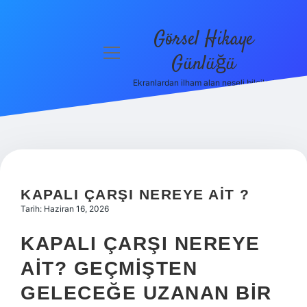
Görsel Hikaye
menüyü
Günlüğü
aç
Ekranlardan ilham alan neşeli bilgiler!
Anasayfa
Gizlilik
Politikası
Yasal Uyarı
KAPALI ÇARŞI NEREYE AIT ?
Hakkımızda
Tarih: Haziran 16, 2026
KAPALI ÇARŞI NEREYE
AIT? GEÇMIŞTEN
GELECEĞE UZANAN BIR