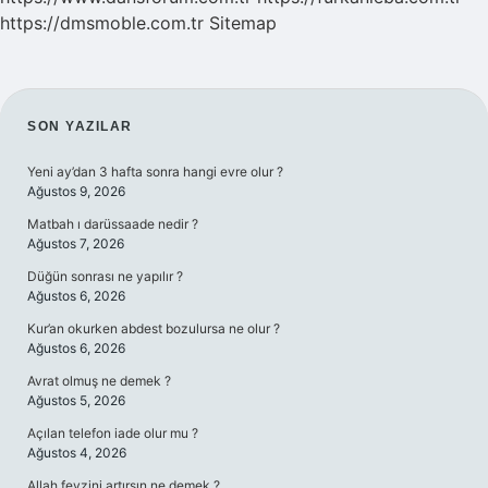
https://dmsmoble.com.tr
Sitemap
SIDEBAR
SON YAZILAR
Yeni ay’dan 3 hafta sonra hangi evre olur ?
Ağustos 9, 2026
Matbah ı darüssaade nedir ?
Ağustos 7, 2026
Düğün sonrası ne yapılır ?
Ağustos 6, 2026
Kur’an okurken abdest bozulursa ne olur ?
Ağustos 6, 2026
Avrat olmuş ne demek ?
Ağustos 5, 2026
Açılan telefon iade olur mu ?
Ağustos 4, 2026
Allah feyzini artırsın ne demek ?