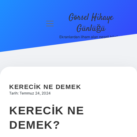
Görsel Hikaye
menüyü
Günlüğü
aç
Ekranlardan ilham alan neşeli bilgiler!
Anasayfa
Gizlilik
Politikası
Yasal Uyarı
KERECIK NE DEMEK
Hakkımızda
Tarih: Temmuz 24, 2024
KERECIK NE
DEMEK?