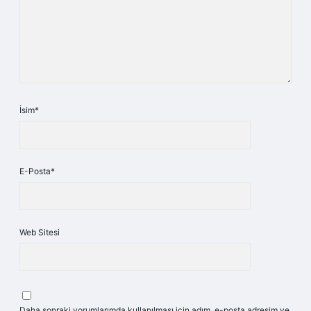
İsim*
E-Posta*
Web Sitesi
Daha sonraki yorumlarımda kullanılması için adım, e-posta adresim ve