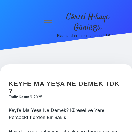
Görsel Hikaye
menüyü
Günlüğü
aç
Ekranlardan ilham alan neşeli bilgiler!
Anasayfa
Gizlilik
Politikası
Yasal Uyarı
KEYFE MA YEŞA NE DEMEK TDK
Hakkımızda
?
Tarih: Kasım 6, 2025
Keyfe Ma Yeşa Ne Demek? Küresel ve Yerel
Perspektiflerden Bir Bakış
Hayat bazen, anlamını bulmak için derinlemesine