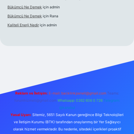
Bükümcü Ne Demek
için
admin
Bükümcü Ne Demek
için
Rana
Kaliteli Enerji Nedir
için
admin
sino giriş
Reklam ve İletişim:
E-mail:
backlinkpaneli@gmail.com
Teams:
forumhizmeti@gmail.com
Whatsapp: 0262 606 0 726
Telegram:
@karabul
Yasal Uyarı:
Sitemiz, 5651 Sayılı Kanun gereğince Bilgi Teknolojileri
ve İletişim Kurumu (BTK) tarafından onaylanmış bir Yer Sağlayıcı
olarak hizmet vermektedir. Bu nedenle, sitedeki içerikleri proaktif