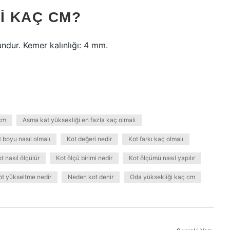
I KAÇ CM?
ndur. Kemer kalınlığı: 4 mm.
cm
Asma kat yüksekliği en fazla kaç olmalı
 boyu nasıl olmalı
Kot değeri nedir
Kot farkı kaç olmalı
t nasıl ölçülür
Kot ölçü birimi nedir
Kot ölçümü nasıl yapılır
ot yükseltme nedir
Neden kot denir
Oda yüksekliği kaç cm