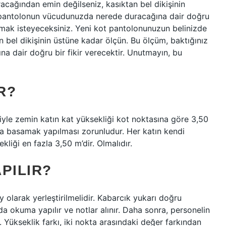
cağından emin değilseniz, kasıktan bel dikişinin
t pantolonun vücudunuzda nerede duracağına dair doğru
zmak isteyeceksiniz. Yeni kot pantolonunuzun belinizde
 bel dikişinin üstüne kadar ölçün. Bu ölçüm, baktığınız
 dair doğru bir fikir verecektir. Unutmayın, bu
R?
iyle zemin katın kat yüksekliği kot noktasına göre 3,50
nda basamak yapılması zorunludur. Her katın kendi
liği en fazla 3,50 m’dir. Olmalıdır.
PILIR?
y olarak yerleştirilmelidir. Kabarcık yukarı doğru
ada okuma yapılır ve notlar alınır. Daha sonra, personelin
. Yükseklik farkı, iki nokta arasındaki değer farkından