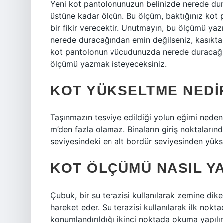
Yeni kot pantolonunuzun belinizde nerede dura
üstüne kadar ölçün. Bu ölçüm, baktığınız ko
bir fikir verecektir. Unutmayın, bu ölçümü ya
nerede duracağından emin değilseniz, kasıktan
kot pantolonun vücudunuzda nerede duracağına
ölçümü yazmak isteyeceksiniz.
KOT YÜKSELTME NEDI
Taşınmazın tesviye edildiği yolun eğimi neden
m’den fazla olamaz. Binaların giriş noktaları
seviyesindeki en alt bordür seviyesinden yüksek
KOT ÖLÇÜMÜ NASIL YA
Çubuk, bir su terazisi kullanılarak zemine dike
hareket eder. Su terazisi kullanılarak ilk nokt
konumlandırıldığı ikinci noktada okuma yapılır