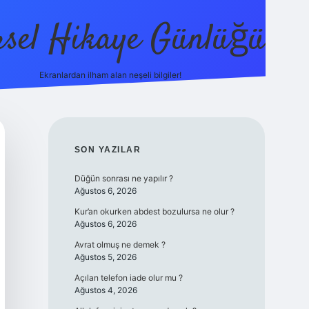
sel Hikaye Günlüğü
Ekranlardan ilham alan neşeli bilgiler!
vdcasino giriş
SIDEBAR
SON YAZILAR
Düğün sonrası ne yapılır ?
Ağustos 6, 2026
Kur’an okurken abdest bozulursa ne olur ?
Ağustos 6, 2026
Avrat olmuş ne demek ?
Ağustos 5, 2026
Açılan telefon iade olur mu ?
Ağustos 4, 2026