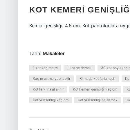
KOT KEMERI GENIŞLIĞ
Kemer genişliği: 4.5 cm. Kot pantolonlara uygu
Tarih:
Makaleler
1 kot kaç metre
1 kot ne demek
30 kot boyu kaç 
Kaç m çıkma yapılabilir
Klimada kot farkı nedir
Kot
Kot farkı nasıl alınır
Kot kemeri genişliği kaç cm
Ko
Kot yüksekliği kaç cm
Kot yüksekliği ne demek
K