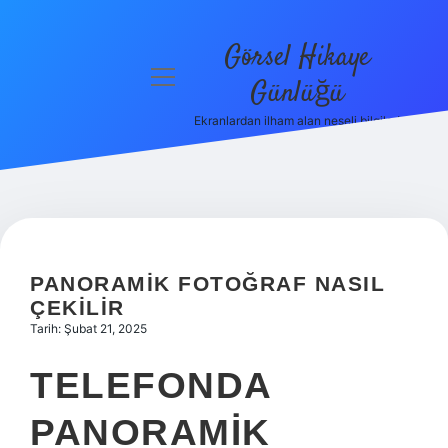
Görsel Hikaye
menüyü
Günlüğü
aç
Ekranlardan ilham alan neşeli bilgiler!
Anasayfa
Gizlilik
Politikası
Yasal Uyarı
PANORAMIK FOTOĞRAF NASIL
Hakkımızda
ÇEKILIR
Tarih: Şubat 21, 2025
TELEFONDA
PANORAMIK