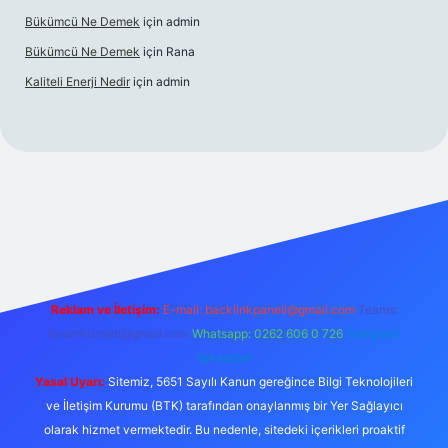
Bükümcü Ne Demek
için
admin
Bükümcü Ne Demek
için
Rana
Kaliteli Enerji Nedir
için
admin
iriş
Reklam ve İletişim:
E-mail:
backlinkpaneli@gmail.com
Teams:
forumhizmeti@gmail.com
Whatsapp: 0262 606 0 726
Telegram:
@karabul
Yasal Uyarı:
Sitemiz, 5651 Sayılı Kanun gereğince Bilgi Teknolojileri
ve İletişim Kurumu (BTK) tarafından onaylanmış bir Yer Sağlayıcı
olarak hizmet vermektedir. Bu nedenle, sitedeki içerikleri proaktif