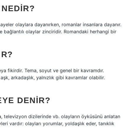
 NEDIR?
kayeler olaylara dayanırken, romanlar insanlara dayanır.
le bağlantılı olaylar zinciridir. Romandaki herhangi bir
IR?
 fikirdir. Tema, soyut ve genel bir kavramdır.
şk, arkadaşlık, yalnızlık gibi kavramlar olabilir.
EYE DENIR?
a, televizyon dizilerinde vb. olayların öyküsünü anlatan
evleri vardır: olayları yorumlar, yoldaşlık eder, tanıklık