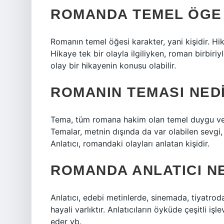
ROMANDA TEMEL ÖGE
Romanın temel öğesi karakter, yani kişidir. Hi
Hikaye tek bir olayla ilgiliyken, roman birbiriy
olay bir hikayenin konusu olabilir.
ROMANIN TEMASI NED
Tema, tüm romana hakim olan temel duygu veya
Temalar, metnin dışında da var olabilen sevgi, a
Anlatıcı, romandaki olayları anlatan kişidir.
ROMANDA ANLATICI N
Anlatıcı, edebi metinlerde, sinemada, tiyatrod
hayali varlıktır. Anlatıcıların öyküde çeşitli işl
eder vb.