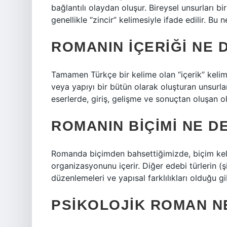
bağlantılı olaydan oluşur. Bireysel unsurları bi
genellikle “zincir” kelimesiyle ifade edilir. Bu
ROMANIN IÇERIĞI NE 
Tamamen Türkçe bir kelime olan “içerik” kelimesi
veya yapıyı bir bütün olarak oluşturan unsurla
eserlerde, giriş, gelişme ve sonuçtan oluşan ol
ROMANIN BIÇIMI NE D
Romanda biçimden bahsettiğimizde, biçim kelim
organizasyonunu içerir. Diğer edebi türlerin (şi
düzenlemeleri ve yapısal farklılıkları olduğu g
PSIKOLOJIK ROMAN N