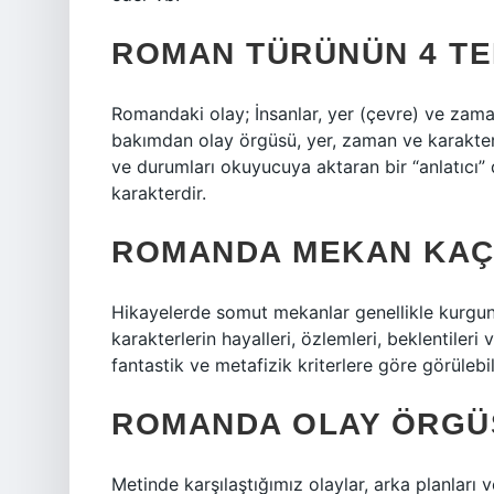
ROMAN TÜRÜNÜN 4 TE
Romandaki olay; İnsanlar, yer (çevre) ve zaman 
bakımdan olay örgüsü, yer, zaman ve karakterl
ve durumları okuyucuya aktaran bir “anlatıcı” da
karakterdir.
ROMANDA MEKAN KAÇA
Hikayelerde somut mekanlar genellikle kurgu
karakterlerin hayalleri, özlemleri, beklentileri 
fantastik ve metafizik kriterlere göre görülebili
ROMANDA OLAY ÖRGÜ
Metinde karşılaştığımız olaylar, arka planları v