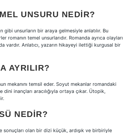
MEL UNSURU NEDIR?
gibi unsurların bir araya gelmesiyle anlatılır. Bu
er romanın temel unsurlarıdır. Romanda ayrıca olayları
 vardır. Anlatıcı, yazarın hikayeyi ilettiği kurgusal bir
 AYRILIR?
nun mekanını temsil eder. Soyut mekanlar romandaki
ve dini inançları aracılığıyla ortaya çıkar. Ütopik,
r.
SÜ NEDIR?
e sonuçları olan bir dizi küçük, ardışık ve birbiriyle