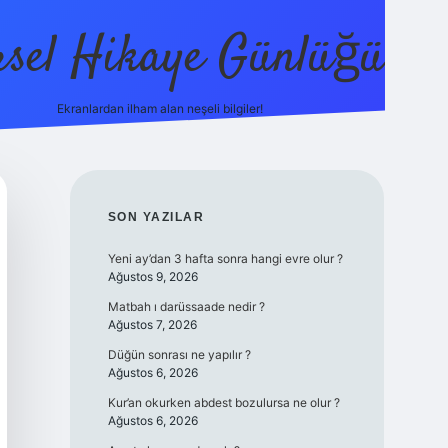
sel Hikaye Günlüğü
Ekranlardan ilham alan neşeli bilgiler!
vdcasino giri
SIDEBAR
SON YAZILAR
Yeni ay’dan 3 hafta sonra hangi evre olur ?
Ağustos 9, 2026
Matbah ı darüssaade nedir ?
Ağustos 7, 2026
Düğün sonrası ne yapılır ?
Ağustos 6, 2026
Kur’an okurken abdest bozulursa ne olur ?
Ağustos 6, 2026