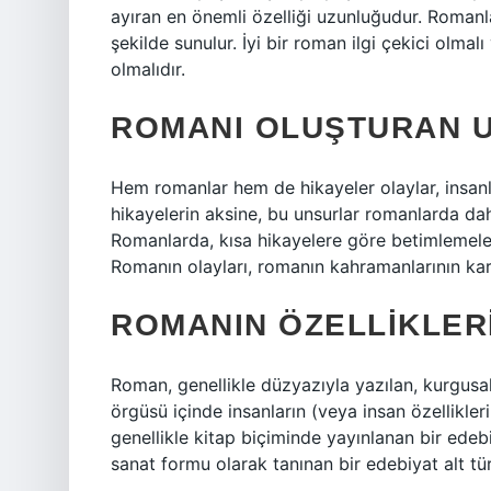
ayıran en önemli özelliği uzunluğudur. Romanl
şekilde sunulur. İyi bir roman ilgi çekici olma
olmalıdır.
ROMANI OLUŞTURAN 
Hem romanlar hem de hikayeler olaylar, insanlar
hikayelerin aksine, bu unsurlar romanlarda daha 
Romanlarda, kısa hikayelere göre betimlemelere
Romanın olayları, romanın kahramanlarının kara
ROMANIN ÖZELLIKLER
Roman, genellikle düzyazıyla yazılan, kurgusal
örgüsü içinde insanların (veya insan özellikleri
genellikle kitap biçiminde yayınlanan bir edeb
sanat formu olarak tanınan bir edebiyat alt tü