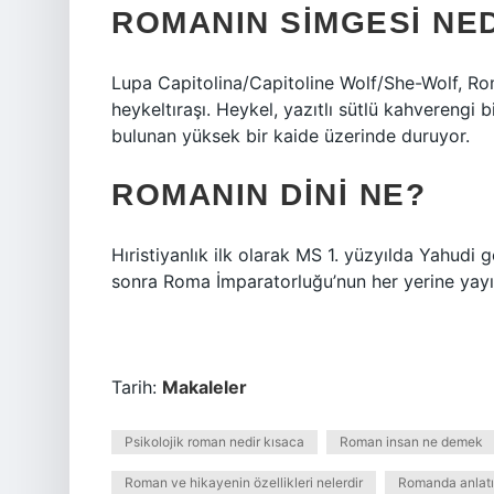
ROMANIN SIMGESI NE
Lupa Capitolina/Capitoline Wolf/She-Wolf, Ro
heykeltıraşı. Heykel, yazıtlı sütlü kahverengi 
bulunan yüksek bir kaide üzerinde duruyor.
ROMANIN DINI NE?
Hıristiyanlık ilk olarak MS 1. yüzyılda Yahudi
sonra Roma İmparatorluğu’nun her yerine yayıl
Tarih:
Makaleler
Psikolojik roman nedir kısaca
Roman insan ne demek
Roman ve hikayenin özellikleri nelerdir
Romanda anlatı