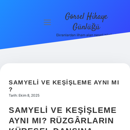
Görsel Hikaye
menüyü
Günlüğü
aç
Ekranlardan ilham alan neşeli bilgiler!
Anasayfa
Gizlilik
Politikası
Yasal Uyarı
SAMYELI VE KEŞIŞLEME AYNI MI
Hakkımızda
?
Tarih: Ekim 8, 2025
SAMYELI VE KEŞIŞLEME
AYNI MI? RÜZGÂRLARIN