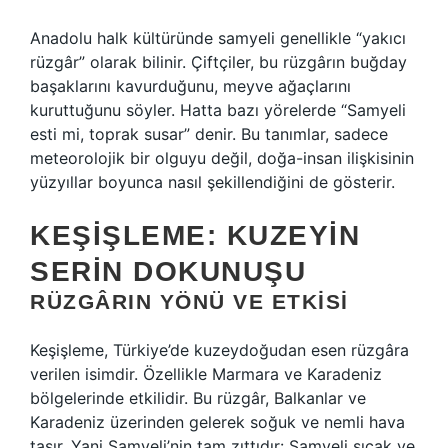
Anadolu halk kültüründe samyeli genellikle “yakıcı
rüzgâr” olarak bilinir. Çiftçiler, bu rüzgârın buğday
başaklarını kavurduğunu, meyve ağaçlarını
kuruttuğunu söyler. Hatta bazı yörelerde “Samyeli
esti mi, toprak susar” denir. Bu tanımlar, sadece
meteorolojik bir olguyu değil, doğa-insan ilişkisinin
yüzyıllar boyunca nasıl şekillendiğini de gösterir.
KEŞIŞLEME: KUZEYIN
SERIN DOKUNUŞU
RÜZGÂRIN YÖNÜ VE ETKISI
Keşişleme, Türkiye’de kuzeydoğudan esen rüzgâra
verilen isimdir. Özellikle Marmara ve Karadeniz
bölgelerinde etkilidir. Bu rüzgâr, Balkanlar ve
Karadeniz üzerinden gelerek soğuk ve nemli hava
taşır. Yani Samyeli’nin tam zıttıdır: Samyeli sıcak ve