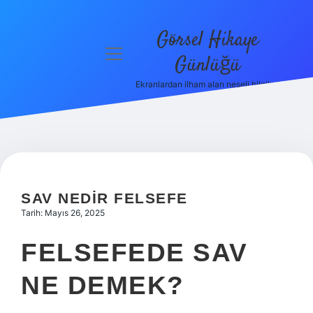
Görsel Hikaye
menüyü
Günlüğü
aç
Ekranlardan ilham alan neşeli bilgiler!
Anasayfa
Gizlilik
Politikası
Yasal Uyarı
SAV NEDIR FELSEFE
Hakkımızda
Tarih: Mayıs 26, 2025
FELSEFEDE SAV
NE DEMEK?