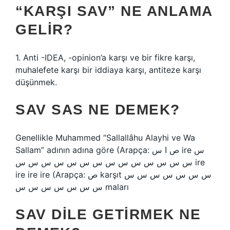
“KARŞI SAV” NE ANLAMA
GELIR?
1. Anti -IDEA, -opinion’a karşı ve bir fikre karşı,
muhalefete karşı bir iddiaya karşı, antiteze karşı
düşünmek.
SAV SAS NE DEMEK?
Genellikle Muhammed “Sallallâhu Alayhi ve Wa
Sallam” adının adına göre (Arapça: ص ا س ire س
س س س س س س س س س س س س س س ire
ire ire ire (Arapça: ص karşıt س س س س س س س
س س س س س س س maları
SAV DILE GETIRMEK NE