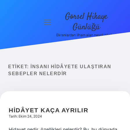
Görsel Hikaye
menüyü
Günlüğü
aç
Ekranlardan ilham alan neşeli bilgiler!
Anasayfa
Gizlilik
Politikası
ETIKET:
İNSANI HIDÂYETE ULAŞTIRAN
Yasal Uyarı
SEBEPLER NELERDIR
Hakkımızda
HIDÂYET KAÇA AYRILIR
Tarih: Ekim 24, 2024
Hidayet nedir, özellikleri nelerdir? Bu, bu dünyada