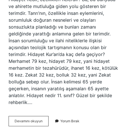
ve ahirette mutluluğa giden yolu gösteren bir
terimdir. Tanrı’nın, özellikle insan eylemlerini,
sorumluluk doğuran nesneleri ve olayları
sonsuzlukta planladığı ve bunları zamanı
geldiğinde yarattığı anlamına gelen bir terimdir.
İnsan sorumluluğu ve ilahi niteliklerle ilişkisi
açısından teolojik tartışmanın konusu olan bir
terimdir. Hidayet Kur’an’da kaç defa geçiyor?
Merhamet 79 kez, hidayet 79 kez, yani hidayet
merhametin bir tezahürüdür, ihanet 16 kez, kötülük
16 kez. Zekat 32 kez, bolluk 32 kez, yani Zekat
bolluğa sebep olur. İnsan kelimesi 65 yerde
geçerken, insanın yaratılış aşamaları 65 ayette
anlatılır. Hidayet nedir 11. sınıf? Güzel bir şekilde
rehberlik.…
Hidâyet
Devamını okuyun
Yorum Bırak
Kaça