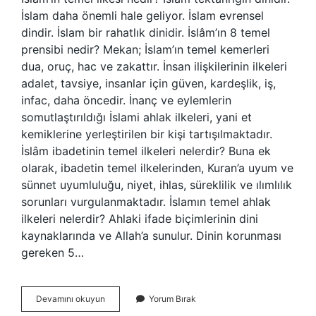
İslam daha önemli hale geliyor. İslam evrensel
dindir. İslam bir rahatlık dinidir. İslâm’ın 8 temel
prensibi nedir? Mekan; İslam’ın temel kemerleri
dua, oruç, hac ve zakattır. İnsan ilişkilerinin ilkeleri
adalet, tavsiye, insanlar için güven, kardeşlik, iş,
infac, daha öncedir. İnanç ve eylemlerin
somutlaştırıldığı İslami ahlak ilkeleri, yani et
kemiklerine yerleştirilen bir kişi tartışılmaktadır.
İslâm ibadetinin temel ilkeleri nelerdir? Buna ek
olarak, ibadetin temel ilkelerinden, Kuran’a uyum ve
sünnet uyumluluğu, niyet, ihlas, süreklilik ve ılımlılık
sorunları vurgulanmaktadır. İslamın temel ahlak
ilkeleri nelerdir? Ahlaki ifade biçimlerinin dini
kaynaklarında ve Allah’a sunulur. Dinin korunması
gereken 5…
Islamın
Devamını okuyun
Yorum Bırak
Temel