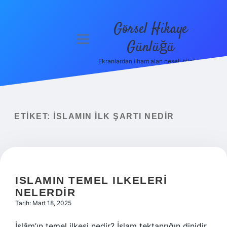
Görsel Hikaye
menüyü
Günlüğü
aç
Ekranlardan ilham alan neşeli bilgiler!
Anasayfa
Gizlilik
Politikası
ETIKET:
İSLAMIN ILK ŞARTI NEDIR
Yasal Uyarı
Hakkımızda
ISLAMIN TEMEL ILKELERI
NELERDIR
Tarih: Mart 18, 2025
İslâm’ın temel ilkesi nedir? İslam tektanrığın dinidir.