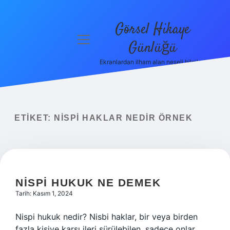
Görsel Hikaye
menüyü
Günlüğü
aç
Ekranlardan ilham alan neşeli bilgiler!
Anasayfa
Gizlilik
Politikası
ETIKET:
NISPI HAKLAR NEDIR ÖRNEK
Yasal Uyarı
Hakkımızda
NISPI HUKUK NE DEMEK
Tarih: Kasım 1, 2024
Nispi hukuk nedir? Nisbi haklar, bir veya birden
fazla kişiye karşı ileri sürülebilen, sadece onlar