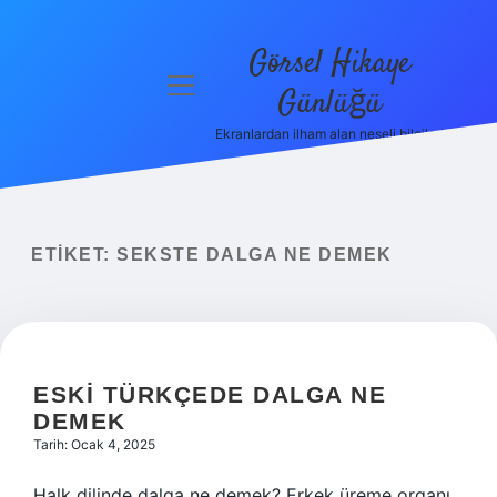
Görsel Hikaye
menüyü
Günlüğü
aç
Ekranlardan ilham alan neşeli bilgiler!
Anasayfa
Gizlilik
Politikası
ETIKET:
SEKSTE DALGA NE DEMEK
Yasal Uyarı
Hakkımızda
ESKI TÜRKÇEDE DALGA NE
DEMEK
Tarih: Ocak 4, 2025
Halk dilinde dalga ne demek? Erkek üreme organı