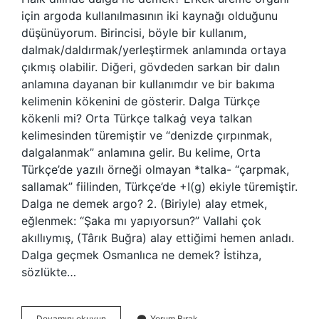
için argoda kullanılmasının iki kaynağı olduğunu
düşünüyorum. Birincisi, böyle bir kullanım,
dalmak/daldırmak/yerleştirmek anlamında ortaya
çıkmış olabilir. Diğeri, gövdeden sarkan bir dalın
anlamına dayanan bir kullanımdır ve bir bakıma
kelimenin kökenini de gösterir. Dalga Türkçe
kökenli mi? Orta Türkçe talkaġ veya talkan
kelimesinden türemiştir ve “denizde çırpınmak,
dalgalanmak” anlamına gelir. Bu kelime, Orta
Türkçe’de yazılı örneği olmayan *talka- “çarpmak,
sallamak” fiilinden, Türkçe’de +I(g) ekiyle türemiştir.
Dalga ne demek argo? 2. (Biriyle) alay etmek,
eğlenmek: “Şaka mı yapıyorsun?” Vallahi çok
akıllıymış, (Târık Buğra) alay ettiğimi hemen anladı.
Dalga geçmek Osmanlıca ne demek? İstihza,
sözlükte…
Eski
Devamını okuyun
Yorum Bırak