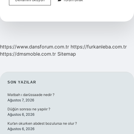
Türkçede
Dalga
Ne
Demek
https://www.dansforum.com.tr
https://furkanleba.com.tr
https://dmsmoble.com.tr
Sitemap
SIDEBAR
SON YAZILAR
Matbah ı darüssaade nedir ?
Ağustos 7, 2026
Düğün sonrası ne yapılır ?
Ağustos 6, 2026
Kur’an okurken abdest bozulursa ne olur ?
Ağustos 6, 2026