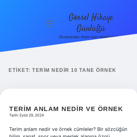
Görsel Hikaye
menüyü
Günlüğü
aç
Ekranlardan ilham alan neşeli bilgiler!
Anasayfa
Gizlilik
Politikası
ETIKET:
TERIM NEDIR 10 TANE ÖRNEK
Yasal Uyarı
Hakkımızda
TERIM ANLAM NEDIR VE ÖRNEK
Tarih: Eylül 29, 2024
Terim anlam nedir ve örnek cümleler? Bir sözcüğün
bilim, sanat, spor veya meslek alanına özgü