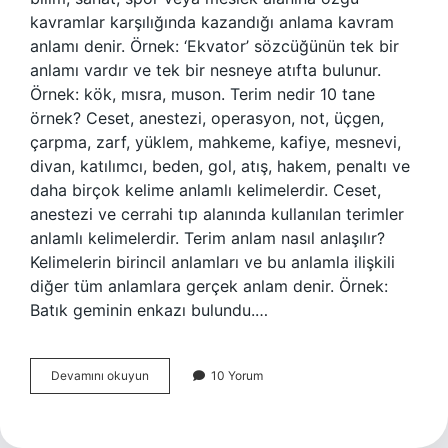
kavramlar karşılığında kazandığı anlama kavram
anlamı denir. Örnek: ‘Ekvator’ sözcüğünün tek bir
anlamı vardır ve tek bir nesneye atıfta bulunur.
Örnek: kök, mısra, muson. Terim nedir 10 tane
örnek? Ceset, anestezi, operasyon, not, üçgen,
çarpma, zarf, yüklem, mahkeme, kafiye, mesnevi,
divan, katılımcı, beden, gol, atış, hakem, penaltı ve
daha birçok kelime anlamlı kelimelerdir. Ceset,
anestezi ve cerrahi tıp alanında kullanılan terimler
anlamlı kelimelerdir. Terim anlam nasıl anlaşılır?
Kelimelerin birincil anlamları ve bu anlamla ilişkili
diğer tüm anlamlara gerçek anlam denir. Örnek:
Batık geminin enkazı bulundu.…
Terim
Devamını okuyun
10 Yorum
Anlam
Nedir
Ve
Örnek