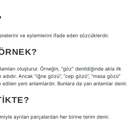
?
esnelerini ve eylemlerini ifade eden sözcüklerdir.
 ÖRNEK?
amları oluşturur. Örneğin, “göz” denildiğinde akla ilk
n adıdır. Ancak “iğne gözü”, “cep gözü”, “masa gözü”
 edilen yeni anlamlardır. Bunlara da yan anlamlar denir.
TIKTE?
iyle ayrılan parçalardan her birine terim denir.