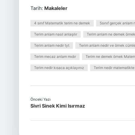
Tarih:
Makaleler
4 sınıf Matematik terim ne demek
5sınıf gerçek anlam 
Terim anlam nasıl anlaşılır
Terim anlam ne demek örnek
Terim anlam nedir tyt
Terim anlam nedir ve örnek cümle
Terim mecaz anlam mıdır
Terim ne demek örnek Matem
Terim nedir kısaca açıklayınız
Terim nedir matematikte
Önceki Yazı
Sivri Sinek Kimi Isırmaz