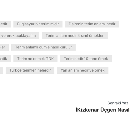
nedir
Bilgisayar bir terim midir
Dairenin terim anlamı nedir
 vererek açıklayalım
Terim anlam nedir 4 sınıf örnekleri
ler
Terim anlamlı cümle nasıl kurulur
atik
Terim ne demek TDK
Terim nedir 10 tane örnek
Türkçe terimleri nelerdir
Yan anlam nedir ve örnek
Sonraki Yazı
İKizkenar Üçgen Nasıl