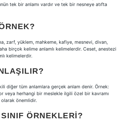
ün tek bir anlamı vardır ve tek bir nesneye atıfta
 ÖRNEK?
a, zarf, yüklem, mahkeme, kafiye, mesnevi, divan,
daha birçok kelime anlamlı kelimelerdir. Ceset, anestezi
lı kelimelerdir.
NLAŞILIR?
işkili diğer tüm anlamlara gerçek anlam denir. Örnek:
r veya herhangi bir meslekle ilgili özel bir kavramı
 olarak önemlidir.
 SINIF ÖRNEKLERI?