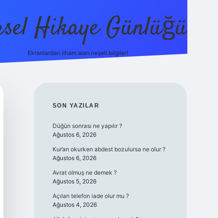
sel Hikaye Günlüğü
Ekranlardan ilham alan neşeli bilgiler!
vdcasino g
SIDEBAR
SON YAZILAR
Düğün sonrası ne yapılır ?
Ağustos 6, 2026
Kur’an okurken abdest bozulursa ne olur ?
Ağustos 6, 2026
Avrat olmuş ne demek ?
Ağustos 5, 2026
Açılan telefon iade olur mu ?
Ağustos 4, 2026