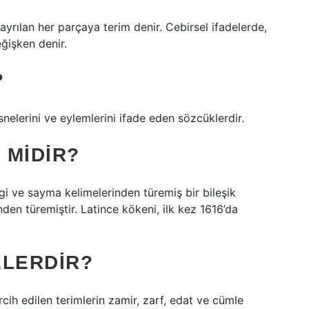
ayrılan her parçaya terim denir. Cebirsel ifadelerde,
eğişken denir.
?
esnelerini ve eylemlerini ifade eden sözcüklerdir.
 MIDIR?
lgi ve sayma kelimelerinden türemiş bir bileşik
nden türemiştir. Latince kökeni, ilk kez 1616’da
ELERDIR?
cih edilen terimlerin zamir, zarf, edat ve cümle