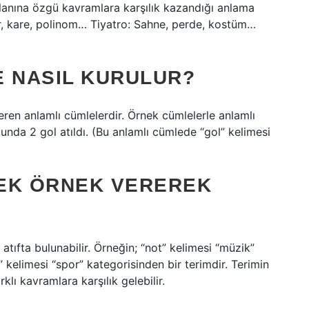
lanına özgü kavramlara karşılık kazandığı anlama
r, kare, polinom… Tiyatro: Sahne, perde, kostüm…
E NASIL KURULUR?
çeren anlamlı cümlelerdir. Örnek cümlelerle anlamlı
unda 2 gol atıldı. (Bu anlamlı cümlede “gol” kelimesi
EK ÖRNEK VEREREK
atıfta bulunabilir. Örneğin; “not” kelimesi “müzik”
” kelimesi “spor” kategorisinden bir terimdir. Terimin
klı kavramlara karşılık gelebilir.