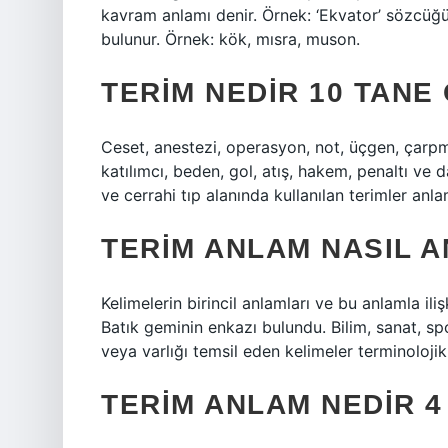
kavram anlamı denir. Örnek: ‘Ekvator’ sözcüğün
bulunur. Örnek: kök, mısra, muson.
TERIM NEDIR 10 TANE
Ceset, anestezi, operasyon, not, üçgen, çarpm
katılımcı, beden, gol, atış, hakem, penaltı ve 
ve cerrahi tıp alanında kullanılan terimler anlam
TERIM ANLAM NASIL A
Kelimelerin birincil anlamları ve bu anlamla il
Batık geminin enkazı bulundu. Bilim, sanat, spo
veya varlığı temsil eden kelimeler terminolojik
TERIM ANLAM NEDIR 4