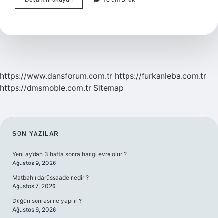
Bahadıroğlu
Yavuz
Sultan
Selim
Kaç
Sayfa
https://www.dansforum.com.tr
https://furkanleba.com.tr
https://dmsmoble.com.tr
Sitemap
SIDEBAR
SON YAZILAR
Yeni ay’dan 3 hafta sonra hangi evre olur ?
Ağustos 9, 2026
Matbah ı darüssaade nedir ?
Ağustos 7, 2026
Düğün sonrası ne yapılır ?
Ağustos 6, 2026