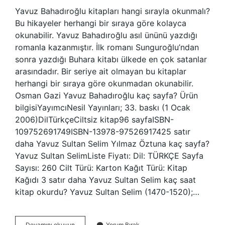
Yavuz Bahadıroğlu kitapları hangi sırayla okunmalı?
Bu hikayeler herhangi bir sıraya göre kolayca
okunabilir. Yavuz Bahadıroğlu asıl ününü yazdığı
romanla kazanmıştır. İlk romanı Sunguroğlu’ndan
sonra yazdığı Buhara kitabı ülkede en çok satanlar
arasındadır. Bir seriye ait olmayan bu kitaplar
herhangi bir sıraya göre okunmadan okunabilir.
Osman Gazi Yavuz Bahadıroğlu kaç sayfa? Ürün
bilgisiYayımcıNesil Yayınları; 33. baskı (1 Ocak
2006)DilTürkçeCiltsiz kitap96 sayfaISBN-
109752691749ISBN-13978-97526917425 satır
daha Yavuz Sultan Selim Yılmaz Öztuna kaç sayfa?
Yavuz Sultan SelimListe Fiyatı: Dil: TÜRKÇE Sayfa
Sayısı: 260 Cilt Türü: Karton Kağıt Türü: Kitap
Kağıdı 3 satır daha Yavuz Sultan Selim kaç saat
kitap okurdu? Yavuz Sultan Selim (1470-1520);…
Yavuz
Devamını okuyun
Yorum Bırak