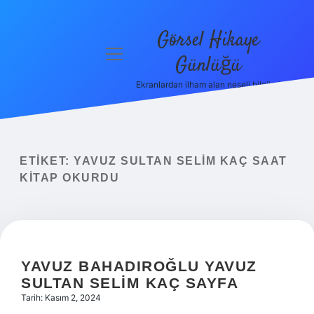
Görsel Hikaye
menüyü
Günlüğü
aç
Ekranlardan ilham alan neşeli bilgiler!
Anasayfa
Gizlilik
Politikası
ETIKET:
YAVUZ SULTAN SELIM KAÇ SAAT
Yasal Uyarı
KITAP OKURDU
Hakkımızda
YAVUZ BAHADIROĞLU YAVUZ
SULTAN SELIM KAÇ SAYFA
Tarih: Kasım 2, 2024