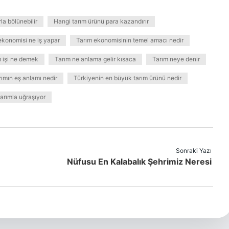
la bölünebilir
Hangi tarım ürünü para kazandırır
ekonomisi ne iş yapar
Tarım ekonomisinin temel amacı nedir
 işi ne demek
Tarım ne anlama gelir kısaca
Tarım neye denir
rımın eş anlamı nedir
Türkiyenin en büyük tarım ürünü nedir
arımla uğraşıyor
Sonraki Yazı
Nüfusu En Kalabalık Şehrimiz Neresi