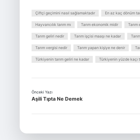
Çiftçi geçimini nasıl sağlamaktadır
En az kaç dönüm tar
Hayvancılık tarım mı
Tarım ekonomik midir
Tarım 
Tarım geliri nedir
Tarım işçisi maaşı ne kadar
Tarım
Tarım vergisi nedir
Tarım yapan kişiye ne denir
Ta
Türkiyenin tarım geliri ne kadar
Türkiyenin yüzde kaçı t
Önceki Yazı
Aşili Tıpta Ne Demek