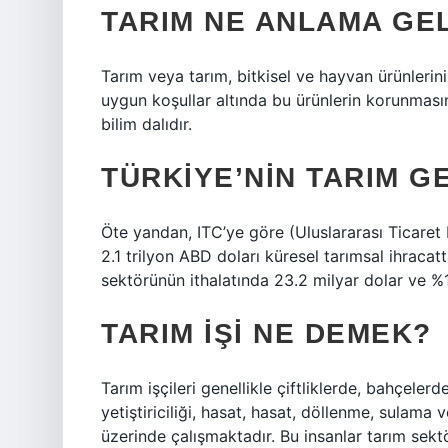
TARIM NE ANLAMA GEL
Tarım veya tarım, bitkisel ve hayvan ürünlerinin ü
uygun koşullar altında bu ürünlerin korunmasın
bilim dalıdır.
TÜRKIYE’NIN TARIM G
Öte yandan, ITC’ye göre (Uluslararası Ticaret
2.1 trilyon ABD doları küresel tarımsal ihracat
sektörünün ithalatında 23.2 milyar dolar ve %1 i
TARIM IŞI NE DEMEK?
Tarım işçileri genellikle çiftliklerde, bahçeler
yetiştiriciliği, hasat, hasat, döllenme, sulama v
üzerinde çalışmaktadır. Bu insanlar tarım sekt