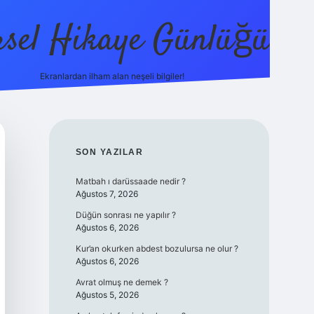
sel Hikaye Günlüğü
Ekranlardan ilham alan neşeli bilgiler!
vdcasino gir
SIDEBAR
SON YAZILAR
Matbah ı darüssaade nedir ?
Ağustos 7, 2026
Düğün sonrası ne yapılır ?
Ağustos 6, 2026
Kur’an okurken abdest bozulursa ne olur ?
Ağustos 6, 2026
Avrat olmuş ne demek ?
Ağustos 5, 2026