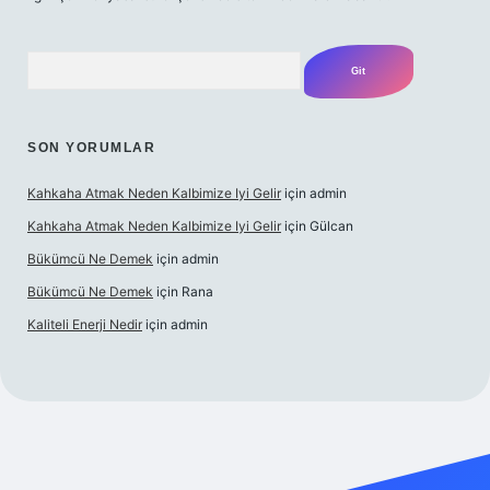
Arama
SON YORUMLAR
Kahkaha Atmak Neden Kalbimize Iyi Gelir
için
admin
Kahkaha Atmak Neden Kalbimize Iyi Gelir
için
Gülcan
Bükümcü Ne Demek
için
admin
Bükümcü Ne Demek
için
Rana
Kaliteli Enerji Nedir
için
admin
riş