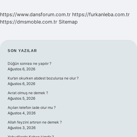
https://www.dansforum.com.tr
https://furkanleba.com.tr
https://dmsmoble.com.tr
Sitemap
SIDEBAR
SON YAZILAR
Düğün sonrası ne yapılır ?
Ağustos 6, 2026
Kur’an okurken abdest bozulursa ne olur ?
Ağustos 6, 2026
Avrat olmuş ne demek ?
Ağustos 5, 2026
Açılan telefon iade olur mu ?
Ağustos 4, 2026
Allah feyzini artırsın ne demek ?
Ağustos 3, 2026
Yahudilerde Kohen kimdir ?