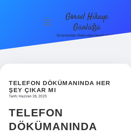
Görsel Hikaye
menüyü
Günlüğü
aç
Ekranlardan ilham alan neşeli bilgiler!
Anasayfa
Gizlilik
Politikası
Yasal Uyarı
TELEFON DÖKÜMANINDA HER
Hakkımızda
ŞEY ÇIKAR MI
Tarih: Haziran 26, 2025
TELEFON
DÖKÜMANINDA