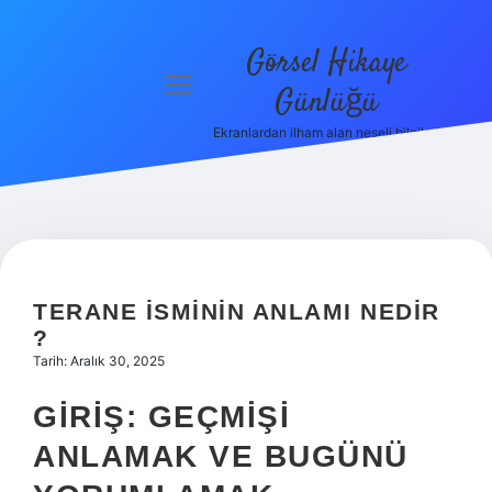
Görsel Hikaye
menüyü
Günlüğü
aç
Ekranlardan ilham alan neşeli bilgiler!
Anasayfa
Gizlilik
Politikası
Yasal Uyarı
TERANE ISMININ ANLAMI NEDIR
Hakkımızda
?
Tarih: Aralık 30, 2025
GIRIŞ: GEÇMIŞI
ANLAMAK VE BUGÜNÜ