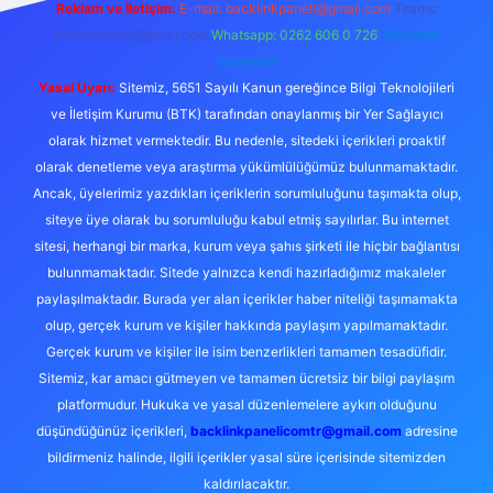
Reklam ve İletişim:
E-mail:
backlinkpaneli@gmail.com
Teams:
forumhizmeti@gmail.com
Whatsapp: 0262 606 0 726
Telegram:
@karabul
Yasal Uyarı:
Sitemiz, 5651 Sayılı Kanun gereğince Bilgi Teknolojileri
ve İletişim Kurumu (BTK) tarafından onaylanmış bir Yer Sağlayıcı
olarak hizmet vermektedir. Bu nedenle, sitedeki içerikleri proaktif
olarak denetleme veya araştırma yükümlülüğümüz bulunmamaktadır.
Ancak, üyelerimiz yazdıkları içeriklerin sorumluluğunu taşımakta olup,
siteye üye olarak bu sorumluluğu kabul etmiş sayılırlar. Bu internet
sitesi, herhangi bir marka, kurum veya şahıs şirketi ile hiçbir bağlantısı
bulunmamaktadır. Sitede yalnızca kendi hazırladığımız makaleler
paylaşılmaktadır. Burada yer alan içerikler haber niteliği taşımamakta
olup, gerçek kurum ve kişiler hakkında paylaşım yapılmamaktadır.
Gerçek kurum ve kişiler ile isim benzerlikleri tamamen tesadüfidir.
Sitemiz, kar amacı gütmeyen ve tamamen ücretsiz bir bilgi paylaşım
platformudur. Hukuka ve yasal düzenlemelere aykırı olduğunu
düşündüğünüz içerikleri,
backlinkpanelicomtr@gmail.com
adresine
bildirmeniz halinde, ilgili içerikler yasal süre içerisinde sitemizden
kaldırılacaktır.