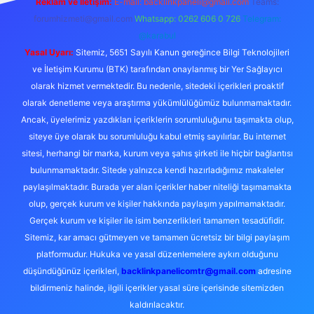
Reklam ve İletişim:
E-mail:
backlinkpaneli@gmail.com
Teams:
forumhizmeti@gmail.com
Whatsapp: 0262 606 0 726
Telegram:
@karabul
Yasal Uyarı:
Sitemiz, 5651 Sayılı Kanun gereğince Bilgi Teknolojileri
ve İletişim Kurumu (BTK) tarafından onaylanmış bir Yer Sağlayıcı
olarak hizmet vermektedir. Bu nedenle, sitedeki içerikleri proaktif
olarak denetleme veya araştırma yükümlülüğümüz bulunmamaktadır.
Ancak, üyelerimiz yazdıkları içeriklerin sorumluluğunu taşımakta olup,
siteye üye olarak bu sorumluluğu kabul etmiş sayılırlar. Bu internet
sitesi, herhangi bir marka, kurum veya şahıs şirketi ile hiçbir bağlantısı
bulunmamaktadır. Sitede yalnızca kendi hazırladığımız makaleler
paylaşılmaktadır. Burada yer alan içerikler haber niteliği taşımamakta
olup, gerçek kurum ve kişiler hakkında paylaşım yapılmamaktadır.
Gerçek kurum ve kişiler ile isim benzerlikleri tamamen tesadüfidir.
Sitemiz, kar amacı gütmeyen ve tamamen ücretsiz bir bilgi paylaşım
platformudur. Hukuka ve yasal düzenlemelere aykırı olduğunu
düşündüğünüz içerikleri,
backlinkpanelicomtr@gmail.com
adresine
bildirmeniz halinde, ilgili içerikler yasal süre içerisinde sitemizden
kaldırılacaktır.