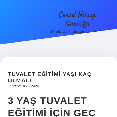
Görsel Hikaye
menüyü
Günlüğü
aç
Ekranlardan ilham alan neşeli bilgiler!
Anasayfa
Gizlilik
Politikası
Yasal Uyarı
TUVALET EĞITIMI YAŞI KAÇ
Hakkımızda
OLMALI
Tarih: Aralık 28, 2024
3 YAŞ TUVALET
EĞITIMI IÇIN GEÇ