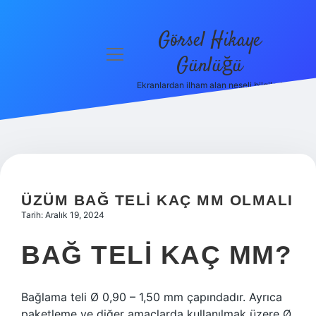
Görsel Hikaye
menüyü
Günlüğü
aç
Ekranlardan ilham alan neşeli bilgiler!
Anasayfa
Gizlilik
Politikası
Yasal Uyarı
ÜZÜM BAĞ TELI KAÇ MM OLMALI
Hakkımızda
Tarih: Aralık 19, 2024
BAĞ TELI KAÇ MM?
Bağlama teli Ø 0,90 – 1,50 mm çapındadır. Ayrıca
paketleme ve diğer amaçlarda kullanılmak üzere Ø