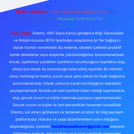
Reklam ve İletişim:
E-mail:
backlinkpaneli@gmail.com
Teams:
forumhizmeti@gmail.com
Whatsapp: 0262 606 0 726
Telegram:
@karabul
Yasal Uyarı:
Sitemiz, 5651 Sayılı Kanun gereğince Bilgi Teknolojileri
ve İletişim Kurumu (BTK) tarafından onaylanmış bir Yer Sağlayıcı
olarak hizmet vermektedir. Bu nedenle, sitedeki içerikleri proaktif
olarak denetleme veya araştırma yükümlülüğümüz bulunmamaktadır.
Ancak, üyelerimiz yazdıkları içeriklerin sorumluluğunu taşımakta olup,
siteye üye olarak bu sorumluluğu kabul etmiş sayılırlar. Bu internet
sitesi, herhangi bir marka, kurum veya şahıs şirketi ile hiçbir bağlantısı
bulunmamaktadır. Sitede yalnızca kendi hazırladığımız makaleler
paylaşılmaktadır. Burada yer alan içerikler haber niteliği taşımamakta
olup, gerçek kurum ve kişiler hakkında paylaşım yapılmamaktadır.
Gerçek kurum ve kişiler ile isim benzerlikleri tamamen tesadüfidir.
Sitemiz, kar amacı gütmeyen ve tamamen ücretsiz bir bilgi paylaşım
platformudur. Hukuka ve yasal düzenlemelere aykırı olduğunu
düşündüğünüz içerikleri,
backlinkpanelicomtr@gmail.com
adresine
bildirmeniz halinde, ilgili içerikler yasal süre içerisinde sitemizden