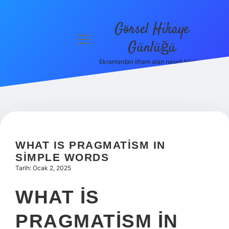
Görsel Hikaye
menüyü
Günlüğü
aç
Ekranlardan ilham alan neşeli bilgiler!
Anasayfa
Gizlilik
Politikası
Yasal Uyarı
WHAT IS PRAGMATISM IN
Hakkımızda
SIMPLE WORDS
Tarih: Ocak 2, 2025
WHAT IS
PRAGMATISM IN