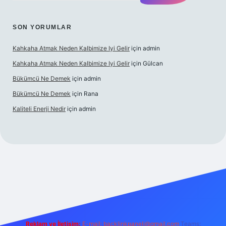
SON YORUMLAR
Kahkaha Atmak Neden Kalbimize Iyi Gelir
için
admin
Kahkaha Atmak Neden Kalbimize Iyi Gelir
için
Gülcan
Bükümcü Ne Demek
için
admin
Bükümcü Ne Demek
için
Rana
Kaliteli Enerji Nedir
için
admin
giriş
Reklam ve İletişim:
E-mail:
backlinkpaneli@gmail.com
Teams: