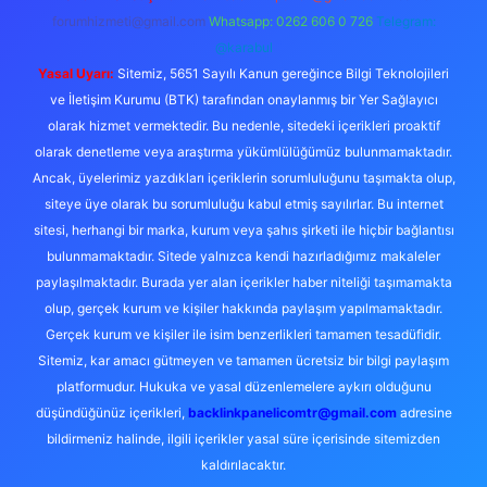
forumhizmeti@gmail.com
Whatsapp: 0262 606 0 726
Telegram:
@karabul
Yasal Uyarı:
Sitemiz, 5651 Sayılı Kanun gereğince Bilgi Teknolojileri
ve İletişim Kurumu (BTK) tarafından onaylanmış bir Yer Sağlayıcı
olarak hizmet vermektedir. Bu nedenle, sitedeki içerikleri proaktif
olarak denetleme veya araştırma yükümlülüğümüz bulunmamaktadır.
Ancak, üyelerimiz yazdıkları içeriklerin sorumluluğunu taşımakta olup,
siteye üye olarak bu sorumluluğu kabul etmiş sayılırlar. Bu internet
sitesi, herhangi bir marka, kurum veya şahıs şirketi ile hiçbir bağlantısı
bulunmamaktadır. Sitede yalnızca kendi hazırladığımız makaleler
paylaşılmaktadır. Burada yer alan içerikler haber niteliği taşımamakta
olup, gerçek kurum ve kişiler hakkında paylaşım yapılmamaktadır.
Gerçek kurum ve kişiler ile isim benzerlikleri tamamen tesadüfidir.
Sitemiz, kar amacı gütmeyen ve tamamen ücretsiz bir bilgi paylaşım
platformudur. Hukuka ve yasal düzenlemelere aykırı olduğunu
düşündüğünüz içerikleri,
backlinkpanelicomtr@gmail.com
adresine
bildirmeniz halinde, ilgili içerikler yasal süre içerisinde sitemizden
kaldırılacaktır.