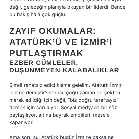
değil, geleceğin planıyla okuyan bir liderdi. Bence
bu bakış hâlâ çok güçlü.
ZAYIF OKUMALAR:
ATATÜRK’Ü VE İZMIR’I
PUTLAŞTIRMAK
EZBER CÜMLELER,
DÜŞÜNMEYEN KALABALIKLAR
Şimdi rahatsız edici kısma gelelim. Atatürk İzmir
için ne demiştir? sorusu çoğu zaman gerçekten
merak edildiği için değil, “biz doğru taraftayız”
demek için soruluyor. Sosyal medyada bir söz
paylaşılıyor, altına bayrak emojileri, mesele
kapanıyor.
Ama soru şu: Atatürk bugün İzmir’e baksa ne