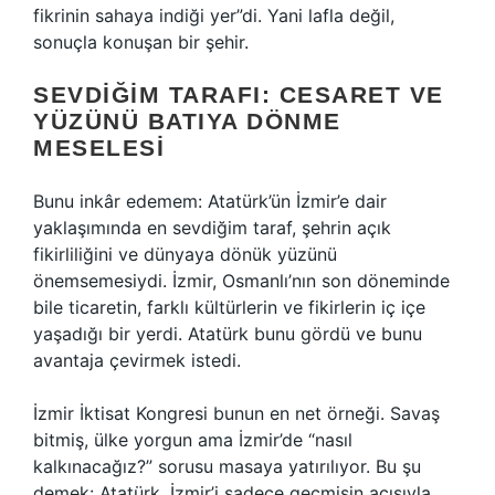
fikrinin sahaya indiği yer”di. Yani lafla değil,
sonuçla konuşan bir şehir.
SEVDIĞIM TARAFI: CESARET VE
YÜZÜNÜ BATIYA DÖNME
MESELESI
Bunu inkâr edemem: Atatürk’ün İzmir’e dair
yaklaşımında en sevdiğim taraf, şehrin açık
fikirliliğini ve dünyaya dönük yüzünü
önemsemesiydi. İzmir, Osmanlı’nın son döneminde
bile ticaretin, farklı kültürlerin ve fikirlerin iç içe
yaşadığı bir yerdi. Atatürk bunu gördü ve bunu
avantaja çevirmek istedi.
İzmir İktisat Kongresi bunun en net örneği. Savaş
bitmiş, ülke yorgun ama İzmir’de “nasıl
kalkınacağız?” sorusu masaya yatırılıyor. Bu şu
demek: Atatürk, İzmir’i sadece geçmişin acısıyla