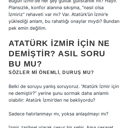
Bugün İzmir’de her şey güllük gülistanlık mı? Hayır.
Plansızlık, konfor alanına sıkışma, “nasıl olsa
İzmiriz” rehaveti var mı? Var. Atatürk’ün İzmir’e
yüklediği anlam, bu rahatlığı onaylar mıydı? Bundan
pek emin değilim.
ATATÜRK İZMIR İÇIN NE
DEMIŞTIR? ASIL SORU
BU MU?
SÖZLER MI ÖNEMLI, DURUŞ MU?
Belki de soruyu yanlış soruyoruz. “Atatürk İzmir için
ne demiştir?” yerine şunu sormak daha anlamlı
olabilir: Atatürk İzmir’den ne bekliyordu?
Sadece hatırlanmayı mı, yoksa anlaşılmayı mı?
İzmir, tarihsel olarak cesur bir şehir. Ama cesaret,