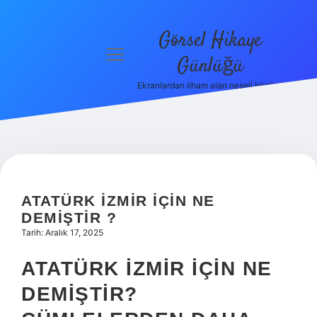
Görsel Hikaye
menüyü
Günlüğü
aç
Ekranlardan ilham alan neşeli bilgiler!
Anasayfa
Gizlilik
Politikası
Yasal Uyarı
ATATÜRK İZMIR IÇIN NE
Hakkımızda
DEMIŞTIR ?
Tarih: Aralık 17, 2025
ATATÜRK İZMIR İÇIN NE
DEMIŞTIR?