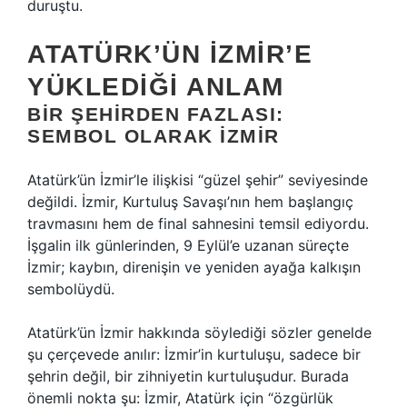
duruştu.
ATATÜRK’ÜN İZMIR’E
YÜKLEDIĞI ANLAM
BIR ŞEHIRDEN FAZLASI:
SEMBOL OLARAK İZMIR
Atatürk’ün İzmir’le ilişkisi “güzel şehir” seviyesinde
değildi. İzmir, Kurtuluş Savaşı’nın hem başlangıç
travmasını hem de final sahnesini temsil ediyordu.
İşgalin ilk günlerinden, 9 Eylül’e uzanan süreçte
İzmir; kaybın, direnişin ve yeniden ayağa kalkışın
sembolüydü.
Atatürk’ün İzmir hakkında söylediği sözler genelde
şu çerçevede anılır: İzmir’in kurtuluşu, sadece bir
şehrin değil, bir zihniyetin kurtuluşudur. Burada
önemli nokta şu: İzmir, Atatürk için “özgürlük