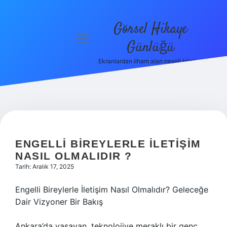
Görsel Hikaye
menüyü
Günlüğü
aç
Ekranlardan ilham alan neşeli bilgiler!
Anasayfa
Gizlilik
Politikası
Yasal Uyarı
ENGELLI BIREYLERLE ILETIŞIM
Hakkımızda
NASIL OLMALIDIR ?
Tarih: Aralık 17, 2025
Engelli Bireylerle İletişim Nasıl Olmalıdır? Geleceğe
Dair Vizyoner Bir Bakış
Ankara’da yaşayan, teknolojiye meraklı bir genç