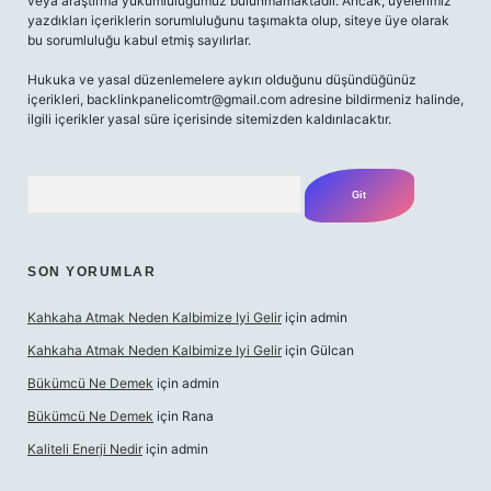
veya araştırma yükümlülüğümüz bulunmamaktadır. Ancak, üyelerimiz
yazdıkları içeriklerin sorumluluğunu taşımakta olup, siteye üye olarak
bu sorumluluğu kabul etmiş sayılırlar.
Hukuka ve yasal düzenlemelere aykırı olduğunu düşündüğünüz
içerikleri,
backlinkpanelicomtr@gmail.com
adresine bildirmeniz halinde,
ilgili içerikler yasal süre içerisinde sitemizden kaldırılacaktır.
Arama
SON YORUMLAR
Kahkaha Atmak Neden Kalbimize Iyi Gelir
için
admin
Kahkaha Atmak Neden Kalbimize Iyi Gelir
için
Gülcan
Bükümcü Ne Demek
için
admin
Bükümcü Ne Demek
için
Rana
Kaliteli Enerji Nedir
için
admin