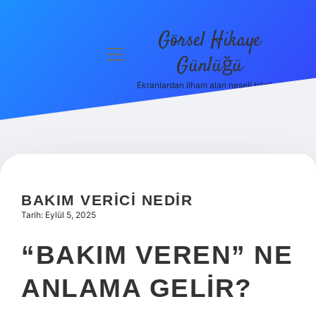
Görsel Hikaye
menüyü
Günlüğü
aç
Ekranlardan ilham alan neşeli bilgiler!
Anasayfa
Gizlilik
Politikası
Yasal Uyarı
BAKIM VERICI NEDIR
Hakkımızda
Tarih: Eylül 5, 2025
“BAKIM VEREN” NE
ANLAMA GELIR?