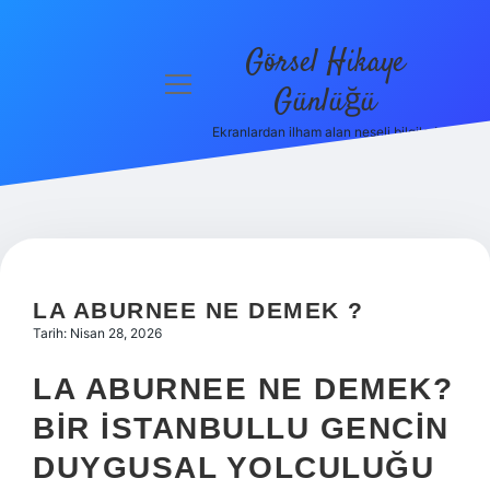
Görsel Hikaye
menüyü
Günlüğü
aç
Ekranlardan ilham alan neşeli bilgiler!
Anasayfa
Gizlilik
Politikası
Yasal Uyarı
LA ABURNEE NE DEMEK ?
Hakkımızda
Tarih: Nisan 28, 2026
LA ABURNEE NE DEMEK?
BIR İSTANBULLU GENCIN
DUYGUSAL YOLCULUĞU