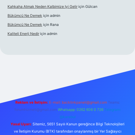
Kahkaha Atmak Neden Kalbimize Iyi Gelir
için
Gülcan
Bükümcü Ne Demek
için
admin
Bükümcü Ne Demek
için
Rana
Kaliteli Enerji Nedir
için
admin
no giriş
Reklam ve İletişim:
E-mail:
backlinkpaneli@gmail.com
Teams:
forumhizmeti@gmail.com
Whatsapp: 0262 606 0 726
Telegram:
@karabul
Yasal Uyarı:
Sitemiz, 5651 Sayılı Kanun gereğince Bilgi Teknolojileri
ve İletişim Kurumu (BTK) tarafından onaylanmış bir Yer Sağlayıcı