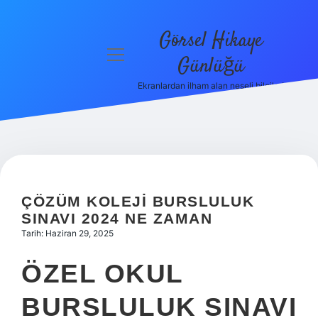
Görsel Hikaye
menüyü
Günlüğü
aç
Ekranlardan ilham alan neşeli bilgiler!
Anasayfa
Gizlilik
Politikası
Yasal Uyarı
ÇÖZÜM KOLEJI BURSLULUK
Hakkımızda
SINAVI 2024 NE ZAMAN
Tarih: Haziran 29, 2025
ÖZEL OKUL
BURSLULUK SINAVI