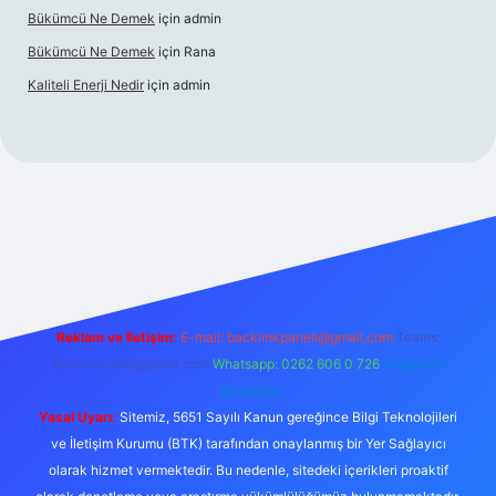
Bükümcü Ne Demek
için
admin
Bükümcü Ne Demek
için
Rana
Kaliteli Enerji Nedir
için
admin
riş
Reklam ve İletişim:
E-mail:
backlinkpaneli@gmail.com
Teams:
forumhizmeti@gmail.com
Whatsapp: 0262 606 0 726
Telegram:
@karabul
Yasal Uyarı:
Sitemiz, 5651 Sayılı Kanun gereğince Bilgi Teknolojileri
ve İletişim Kurumu (BTK) tarafından onaylanmış bir Yer Sağlayıcı
olarak hizmet vermektedir. Bu nedenle, sitedeki içerikleri proaktif