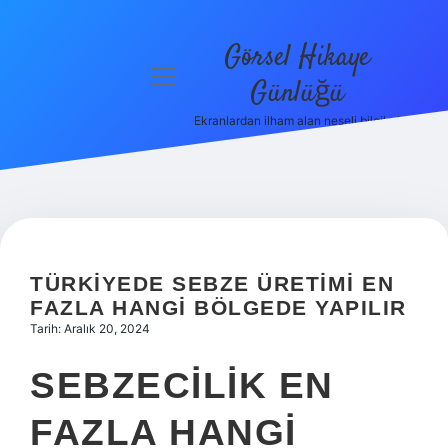
Görsel Hikaye
menüyü
Günlüğü
aç
Ekranlardan ilham alan neşeli bilgiler!
Anasayfa
Gizlilik
Politikası
Yasal Uyarı
TÜRKIYEDE SEBZE ÜRETIMI EN
Hakkımızda
FAZLA HANGI BÖLGEDE YAPILIR
Tarih: Aralık 20, 2024
SEBZECILIK EN
FAZLA HANGI