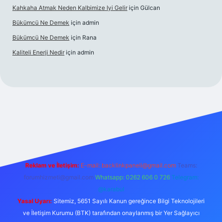
Kahkaha Atmak Neden Kalbimize Iyi Gelir
için
Gülcan
Bükümcü Ne Demek
için
admin
Bükümcü Ne Demek
için
Rana
Kaliteli Enerji Nedir
için
admin
iriş
Reklam ve İletişim:
E-mail:
backlinkpaneli@gmail.com
Teams:
forumhizmeti@gmail.com
Whatsapp: 0262 606 0 726
Telegram:
@karabul
Yasal Uyarı:
Sitemiz, 5651 Sayılı Kanun gereğince Bilgi Teknolojileri
ve İletişim Kurumu (BTK) tarafından onaylanmış bir Yer Sağlayıcı